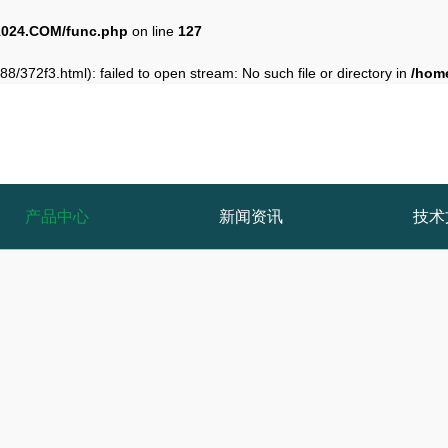
024.COM/func.php
on line
127
8/372f3.html): failed to open stream: No such file or directory in
/hom
产品中心
新闻资讯
技术