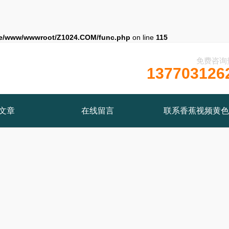
e/www/wwwroot/Z1024.COM/func.php
on line
115
免费咨询
137703126
文章
在线留言
联系香蕉视频黄