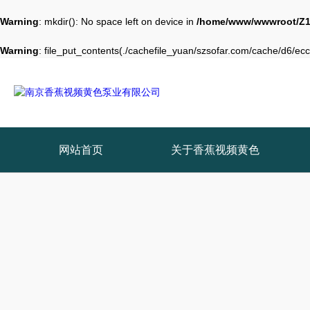
Warning
: mkdir(): No space left on device in
/home/www/wwwroot/Z1
Warning
: file_put_contents(./cachefile_yuan/szsofar.com/cache/d6/ecc8
网站首页
关于香蕉视频黄色