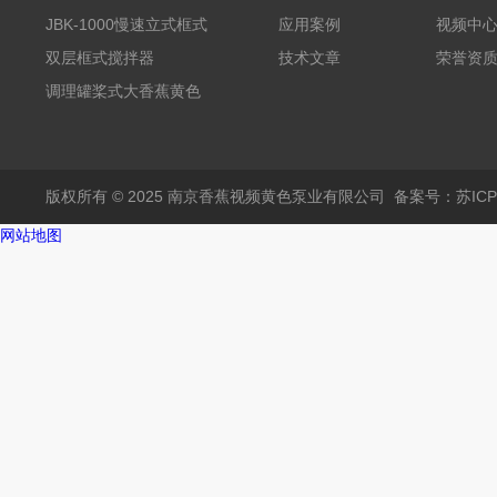
大香蕉黄色电影
JBK-1000慢速立式框式
应用案例
视频中
大香蕉黄色电影
双层框式搅拌器
技术文章
荣誉资
调理罐桨式大香蕉黄色
电影
版权所有 © 2025 南京香蕉视频黄色泵业有限公司
备案号：苏IC
网站地图