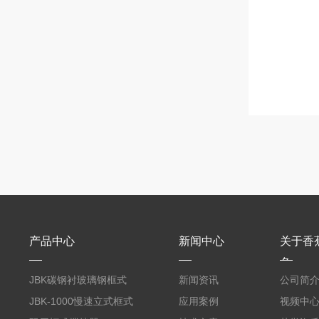
产品中心
新闻中心
关于香
色
JBK碳钢衬玻璃钢框式
新闻资讯
公司简
大香蕉黄色电影
JBK-1000慢速立式框式
应用案例
视频中