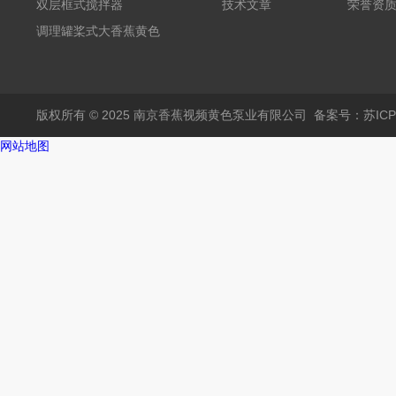
大香蕉黄色电影
双层框式搅拌器
技术文章
荣誉资
调理罐桨式大香蕉黄色
电影
版权所有 © 2025 南京香蕉视频黄色泵业有限公司
备案号：苏ICP
网站地图