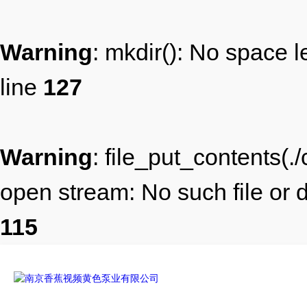
Warning
: mkdir(): No space l
line
127
Warning
: file_put_contents(
open stream: No such file or d
115