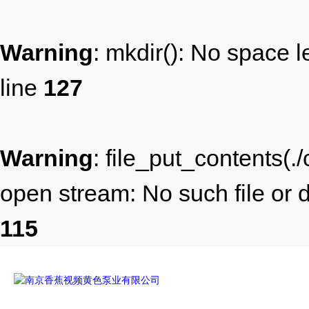
Warning
: mkdir(): No space l
line
127
Warning
: file_put_contents(
open stream: No such file or d
115