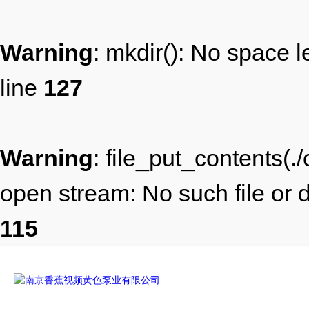
Warning
: mkdir(): No space l
line
127
Warning
: file_put_contents(
open stream: No such file or d
115