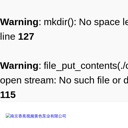
Warning
: mkdir(): No space l
line
127
Warning
: file_put_contents(.
open stream: No such file or d
115