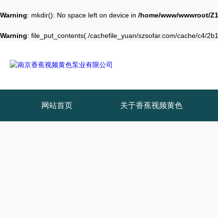
Warning
: mkdir(): No space left on device in
/home/www/wwwroot/Z1
Warning
: file_put_contents(./cachefile_yuan/szsofar.com/cache/c4/2b17
网站首页
关于香蕉视频黄色