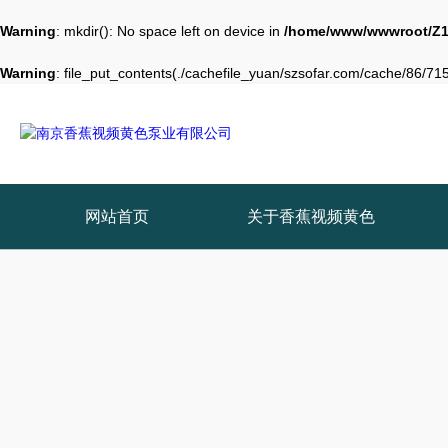
Warning
: mkdir(): No space left on device in
/home/www/wwwroot/Z1
Warning
: file_put_contents(./cachefile_yuan/szsofar.com/cache/86/715c
网站首页
关于香蕉视频黄色