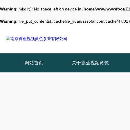
Warning
: mkdir(): No space left on device in
/home/www/wwwroot/Z1
Warning
: file_put_contents(./cachefile_yuan/szsofar.com/cache/47/0172
网站首页
关于香蕉视频黄色