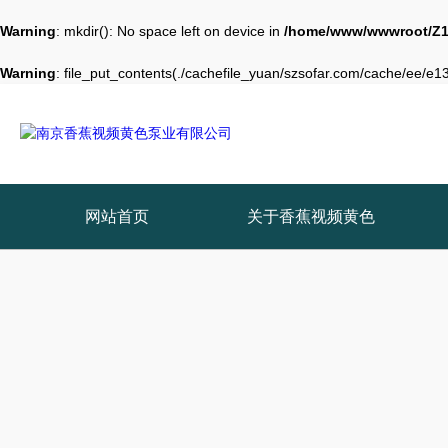
Warning
: mkdir(): No space left on device in
/home/www/wwwroot/Z1
Warning
: file_put_contents(./cachefile_yuan/szsofar.com/cache/ee/e130
网站首页
关于香蕉视频黄色