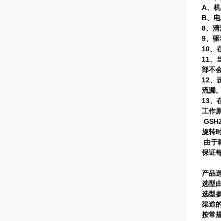
A
、机
B
、电
8
、清
9
、驱
10
、
11
、
部不
12
、
流漏
13
、
工作
GSH
旋转
由于
保证
产品
选型
选型
渠道
按常