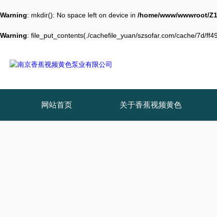
Warning
: mkdir(): No space left on device in
/home/www/wwwroot/Z1
Warning
: file_put_contents(./cachefile_yuan/szsofar.com/cache/7d/ff49
网站首页
关于香蕉视频黄色