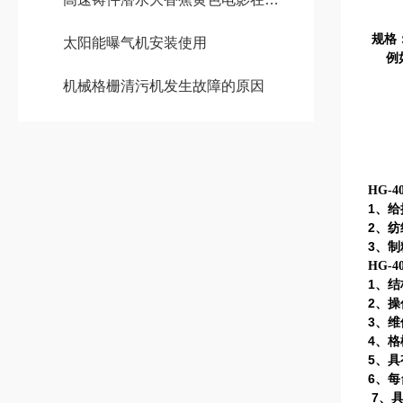
30
10
规格
太阳能曝气机安装使用
例
1-
机械格栅清污机发生故障的原因
1.
10
70
HG-
1
、给
2
、纺
3
、制
HG-
1
、结
2
、操
3
、维
4
、格
5
、具
6
、每
7
、