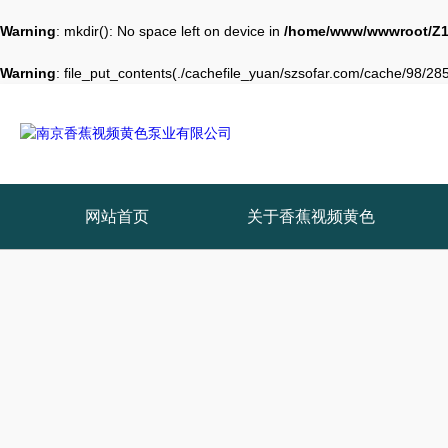
Warning
: mkdir(): No space left on device in
/home/www/wwwroot/Z1
Warning
: file_put_contents(./cachefile_yuan/szsofar.com/cache/98/2850
网站首页
关于香蕉视频黄色