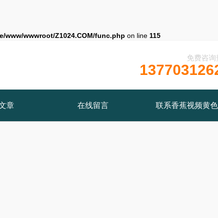
e/www/wwwroot/Z1024.COM/func.php
on line
115
免费咨询
137703126
文章
在线留言
联系香蕉视频黄