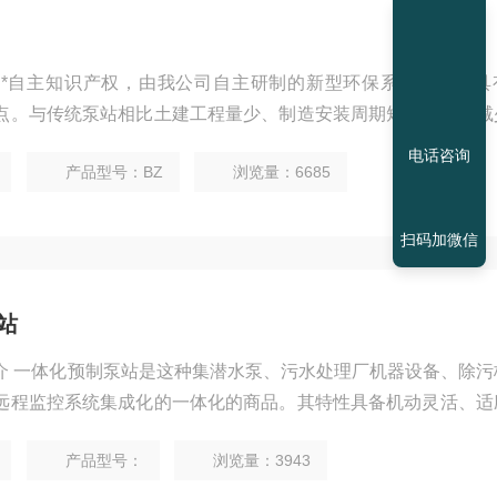
*自主知识产权，由我公司自主研制的新型环保系列产品，具
点。与传统泵站相比土建工程量少、制造安装周期短、投资可减
靠，是传统混凝土污水提升泵站的品。
电话咨询
产品型号：BZ
浏览量：6685
扫码加微信
站
介 一体化预制泵站是这种集潜水泵、污水处理厂机器设备、除污
远程监控系统集成化的一体化的商品。其特性具备机动灵活、适
常短，安裝极为简单等传统式污水处理厂不具有的优势，可用以
产品型号：
浏览量：3943
，也可用以水资源采水，是全新的绿色科技商品。