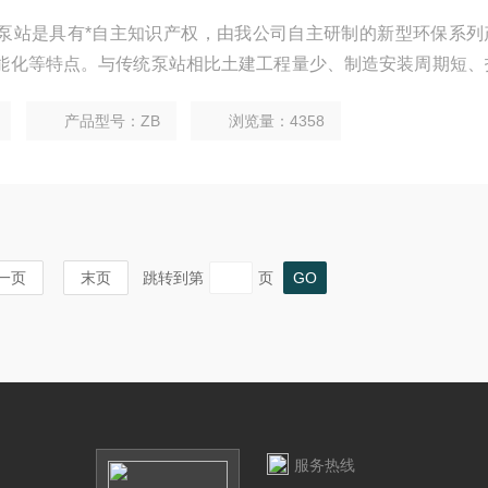
泵站是具有*自主知识产权，由我公司自主研制的新型环保系列
能化等特点。与传统泵站相比土建工程量少、制造安装周期短、
、质量可靠，是传统混凝土污水提升泵站的品。
产品型号：ZB
浏览量：4358
一页
末页
跳转到第
页
服务热线