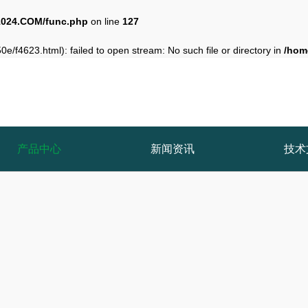
024.COM/func.php
on line
127
e/f4623.html): failed to open stream: No such file or directory in
/hom
产品中心
新闻资讯
技术