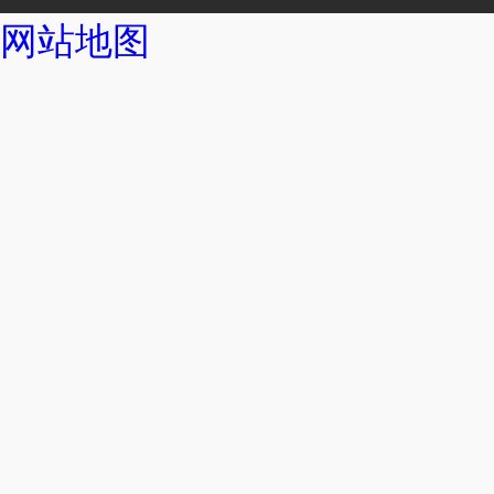
网站地图
拦污系列
破碎格栅机
砂水分离器
旋流沉砂池除污机
立式环流大香蕉黄色
浮筒式大香蕉黄色电
无轴螺旋输送机
潜水排污泵
ZQB潜水轴流泵
WL立式排污泵
一体化预制泵站
潜水曝气机
刮泥机系列