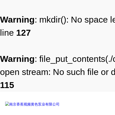
Warning
: mkdir(): No space l
line
127
Warning
: file_put_contents(
open stream: No such file or d
115