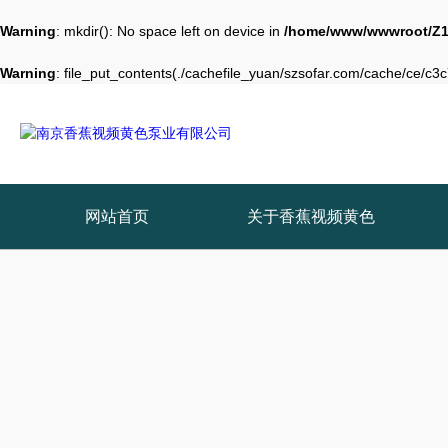
Warning
: mkdir(): No space left on device in
/home/www/wwwroot/Z1
Warning
: file_put_contents(./cachefile_yuan/szsofar.com/cache/ce/c3c7
网站首页
关于香蕉视频黄色