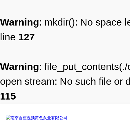
Warning
: mkdir(): No space l
line
127
Warning
: file_put_contents(.
open stream: No such file or d
115