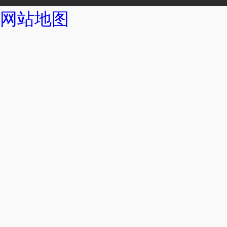
网站地图
拦污系列
破碎格栅机
砂水分离器
旋流沉砂池除污机
立式环流大香蕉黄色
浮筒式大香蕉黄色电
无轴螺旋输送机
潜水排污泵
ZQB潜水轴流泵
WL立式排污泵
一体化预制泵站
潜水曝气机
刮泥机系列