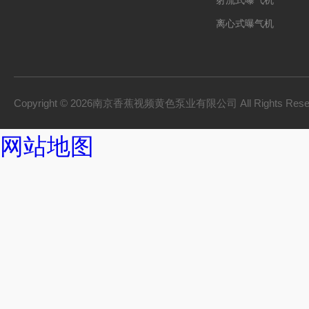
射流式曝气机
离心式曝气机
浆式大香蕉黄色电影
框式大香蕉黄色电影
双曲面大香蕉黄色电
Copyright © 2026南京香蕉视频黄色泵业有限公司 All Rights Res
污泥香蕉成人APP下
网站地图
拦污系列
破碎格栅机
砂水分离器
旋流沉砂池除污机
立式环流大香蕉黄色
浮筒式大香蕉黄色电
无轴螺旋输送机
潜水排污泵