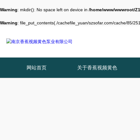
Warning
: mkdir(): No space left on device in
/home/www/wwwroot/Z1
Warning
: file_put_contents(./cachefile_yuan/szsofar.com/cache/85/251a
网站首页
关于香蕉视频黄色