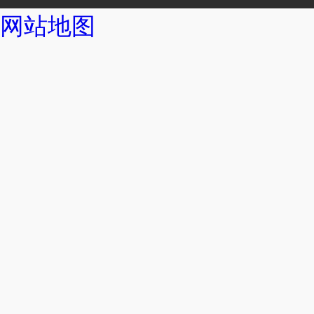
网站地图
拦污系列
破碎格栅机
砂水分离器
旋流沉砂池除污机
立式环流大香蕉黄色
浮筒式大香蕉黄色电
无轴螺旋输送机
潜水排污泵
ZQB潜水轴流泵
WL立式排污泵
一体化预制泵站
潜水曝气机
刮泥机系列