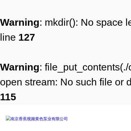
Warning
: mkdir(): No space l
line
127
Warning
: file_put_contents(
open stream: No such file or d
115