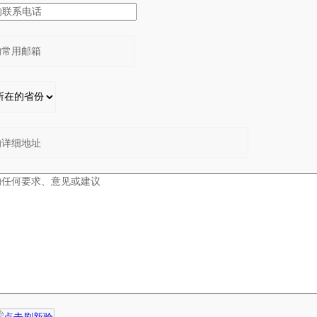
：
：
：