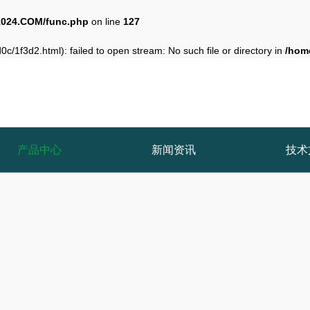
024.COM/func.php
on line
127
c/1f3d2.html): failed to open stream: No such file or directory in
/hom
产品中心
新闻资讯
技术