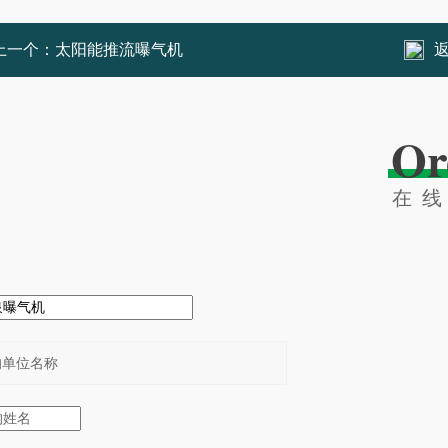
上一个：
太阳能推流曝气机
Or
在
：
：
：