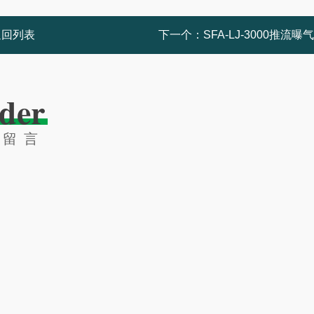
返回列表
下一个：
SFA-LJ-3000推流曝
der
线留言