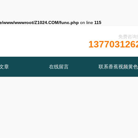
e/www/wwwroot/Z1024.COM/func.php
on line
115
免费咨询
137703126
文章
在线留言
联系香蕉视频黄