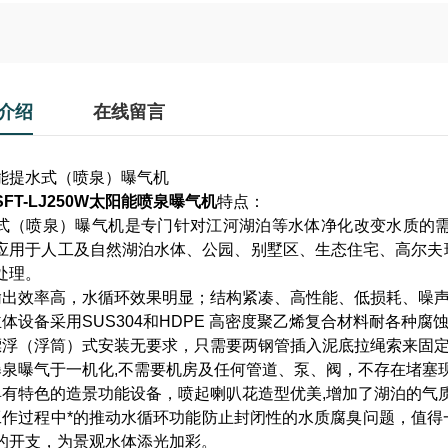
介绍
在线留言
能提水式（喷泉）曝气机
SFT-LJ250W
太阳能喷泉曝气机
特点：
式（喷泉）曝气机是专门针对江河湖泊等水体净化改变水质的
应用于人工及自然湖泊水体、公园、别墅区、生态住宅、高尔夫
处理。
输出效率高，水循环效果明显；结构紧凑、高性能、低损耗、噪声
主体设备采用SUS304和HDPE 高密度聚乙烯复合材料耐各种
漂浮（浮筒）式安装无要求，只需要两钢管插入泥底拉绳索来固
曝泉曝气于一机化,不需要机房及任何管道、泵、阀，不存在堵塞
具有特色的造景功能设备，喷起喇叭花造型优美,增加了湖泊的气
工作过程中*的推动水循环功能防止封闭性的水质腐臭问题，值
的开支，为景观水体添光加彩。