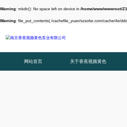
Warning
: mkdir(): No space left on device in
/home/www/wwwroot/Z1
Warning
: file_put_contents(./cachefile_yuan/szsofar.com/cache/4e/ddd0
网站首页
关于香蕉视频黄色