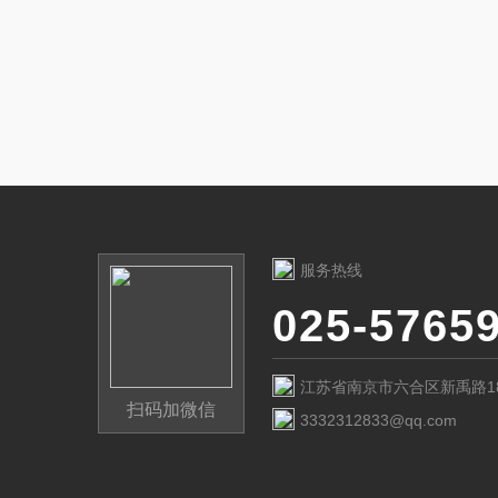
服务热线
025-5765
江苏省南京市六合区新禹路1
扫码加微信
3332312833@qq.com