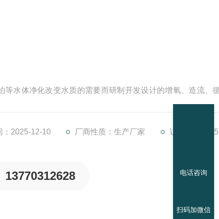
泊等水体净化改变水质的需要而研制开发设计的增氧、造流、
工及自然湖泊水体、公园、别墅区、生态住宅、高尔夫球场、
闲乐园湖泊等景观水处理。
2025-12-10
厂商性质：生产厂家
访问量：7835
电话咨询
13770312628
扫码加微信