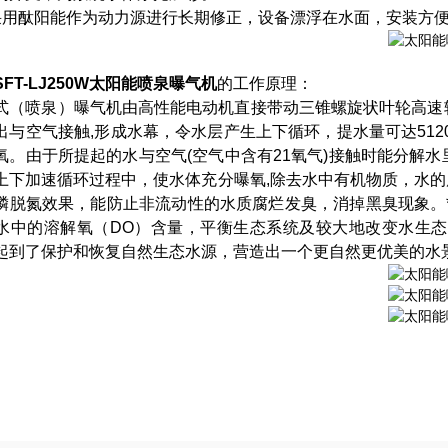
采用酞阳能作为动力源进行长期修正，设备漂浮在水面，安装方
SFT-LJ250W
太阳能喷泉曝气机
的工作原理：
式（喷泉）曝气机由高性能电动机直接带动三锥螺旋状叶轮高速
出与空气接触
,形成水幕，令水层产生上下循环，提水量可达51
氧。由于所提起的水与空气(空气中含有21氧气)接触时能分解
上下加速循环过程中，使水体充分曝氧,除去水中有机物质，水的层化
磷脱氮效果，能防止非流动性的水质腐烂发臭，消掉黑臭现象。
水中的溶解氧（DO）含量，平衡生态系统及较大地改变水生
起到了保护和恢复自然生态水源，营造出一个更自然更优美的水