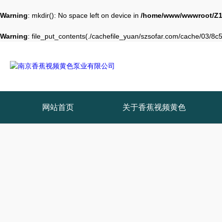
Warning
: mkdir(): No space left on device in
/home/www/wwwroot/Z1
Warning
: file_put_contents(./cachefile_yuan/szsofar.com/cache/03/8c50
网站首页
关于香蕉视频黄色