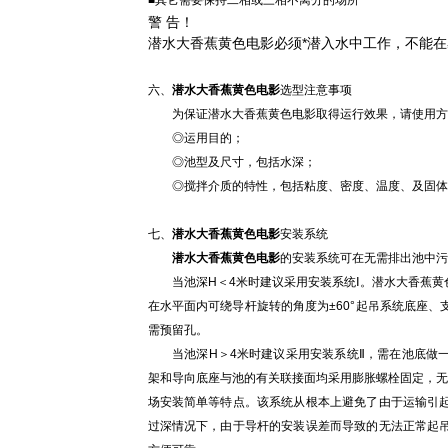
■其它需要保持二相或三相不离分的场所
警 告！
潜水大香蕉黄色电影必须*潜入水中工作，不能
六、
潜水大香蕉黄色电影
选型注意事项
为保证潜水大香蕉黄色电影取得运行效果，请使用方提
◎运用目的；
◎池型及尺寸，包括水深；
◎搅拌介质的特性，包括粘度、密度、温度、及固体
七、
潜水大香蕉黄色电影
安装系统
潜水大香蕉黄色电影
的安装系统可在无需排出池中污
当池深H＜4米时建议采用安装系统Ⅰ。潜水大香蕉黄
在水平面内可绕导杆旋转的角度为±60°起吊系统底座
需预留孔。
当池深H＞4米时建议采用安装系统Ⅱ，需在池底做一
架和导向底座与池的有关联接面均采用膨胀螺栓固定，无
场安装简单等特点。该系统从根本上避免了由于运输引
过深情况下，由于导杆的安装误差而导致的无法正常起