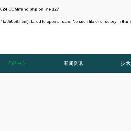
024.COM/func.php
on line
127
b/850b9.html): failed to open stream: No such file or directory in
/ho
产品中心
新闻资讯
技术