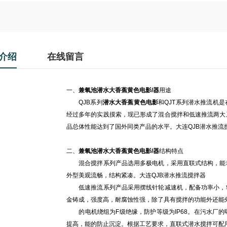
介绍
在线留言
一、
兼氧池潜水大香蕉黄色电影/器
用途
QJB系列
潜水大香蕉黄色电影
和QJT系列潜水推流机
经过多年的实践摸索，现已形成了混合搅拌和低速推流两大
品总体性能达到了国外同类产品的水平。大连QJB潜水推流
二、
兼氧池潜水大香蕉黄色电影/器
结构特点
混合搅拌系列产品选用多极电机，采用直联式结构，能耗
外型美观流畅，结构紧凑。大连QJB潜水推流搅拌器
低速推流系列产品采用摆线针轮减速机，配备功率小，转
金铸成，强度高，耐腐蚀性强，除了具有搅拌的功能外还能
的电机绕组为F级绝缘，防护等级为IP68。在污水厂
提高，能的防止沉淀。根据工艺要求，直联式潜水搅拌可配