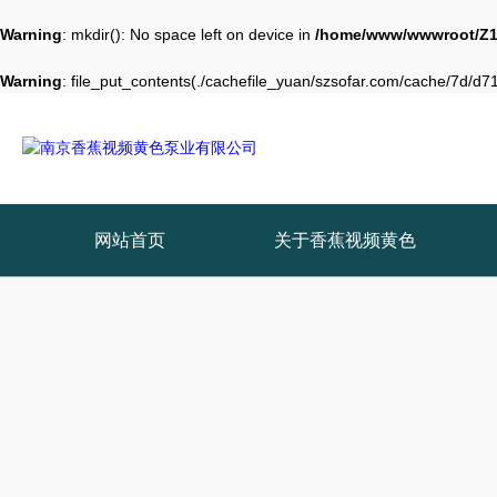
Warning
: mkdir(): No space left on device in
/home/www/wwwroot/Z1
Warning
: file_put_contents(./cachefile_yuan/szsofar.com/cache/7d/d714
网站首页
关于香蕉视频黄色