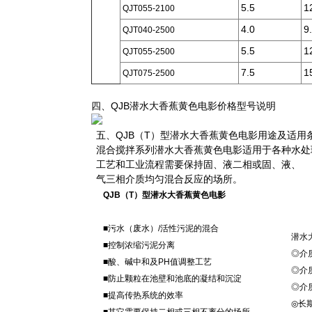
5.5
1
QJT055-2100
4.0
9
QJT040-2500
5.5
1
QJT055-2500
7.5
1
QJT075-2500
四、QJB潜水大香蕉黄色电影价格型号说明
五、QJB（T）型潜水大香蕉黄色电影用途及适用
混合搅拌系列潜水大香蕉黄色电影适用于各种水处
工艺和工业流程需要保持固、液二相或固、液、
气三相介质均匀混合反应的场所。
QJB（T）型
潜水大香蕉黄色电影
■污水（废水）/活性污泥的混合
潜水
■控制浓缩污泥分离
◎介
■酸、碱中和及PH值调整工艺
◎介质
■防止颗粒在池壁和池底的凝结和沉淀
◎介质
■提高传热系统的效率
◎长