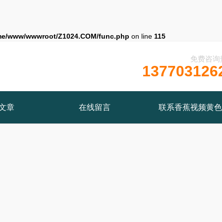
me/www/wwwroot/Z1024.COM/func.php
on line
115
免费咨询
137703126
文章
在线留言
联系香蕉视频黄