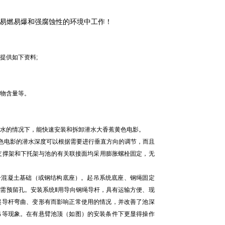
在易燃易爆和强腐蚀性的环境中工作！
供如下资料;
物含量等。
水的情况下，能快速安装和拆卸潜水大香蕉黄色电影。
色电影的潜水深度可以根据需要进行垂直方向的调节，而且
、支撑架和下托架与池的有关联接面均采用膨胀螺栓固定，无
混凝土基础（或钢结构底座）。起吊系统底座、钢绳固定
需预留孔。安装系统Ⅱ用导向钢绳导杆，具有运输方便、现
起导杆弯曲、变形有而影响正常使用的情况，并改善了池深
吊等现象。在有悬臂池顶（如图）的安装条件下更显得操作