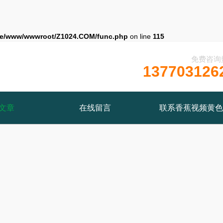
e/www/wwwroot/Z1024.COM/func.php
on line
115
免费咨询
137703126
文章
在线留言
联系香蕉视频黄