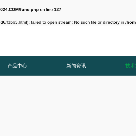
024.COM/func.php
on line
127
6/f3bb3.html): failed to open stream: No such file or directory in
/hom
产品中心
新闻资讯
技术