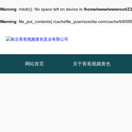
Warning
: mkdir(): No space left on device in
/home/www/wwwroot/Z1
Warning
: file_put_contents(./cachefile_yuan/szsofar.com/cache/b9/095d
网站首页
关于香蕉视频黄色