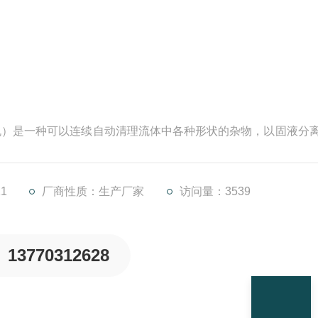
）是一种可以连续自动清理流体中各种形状的杂物，以固液分
于城市污水处理、自来水行业、电厂进水口，同时也可以作为
设备。按水流方向耙齿链类同于格栅，在耙齿链轴上装配的耙
体中的固态悬浮物分离后可以保证水流畅通
1
厂商性质：生产厂家
访问量：3539
13770312628