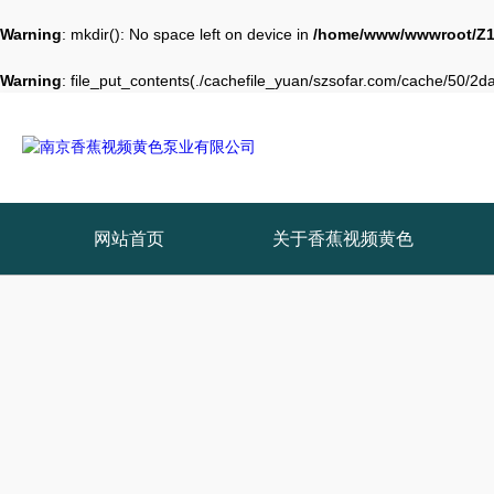
Warning
: mkdir(): No space left on device in
/home/www/wwwroot/Z1
Warning
: file_put_contents(./cachefile_yuan/szsofar.com/cache/50/2da0
网站首页
关于香蕉视频黄色