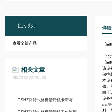
拦污系列
详细
查看全部产品
【
回
HG
广泛
【
回
相关文章
该设
保护
RELATED ARTICLES
本设
修。
由于
设备规
GSHZ回转式格栅清污机卡滞与链条跳齿问题的成因及解决方案
mm
料、
GSHZ回转式格栅清污机工作原理