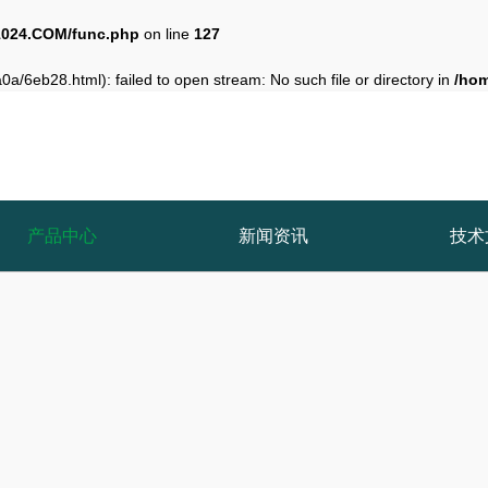
024.COM/func.php
on line
127
a/6eb28.html): failed to open stream: No such file or directory in
/ho
产品中心
新闻资讯
技术