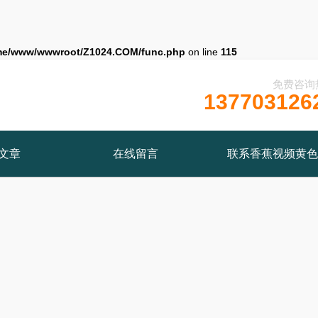
me/www/wwwroot/Z1024.COM/func.php
on line
115
免费咨询
137703126
文章
在线留言
联系香蕉视频黄