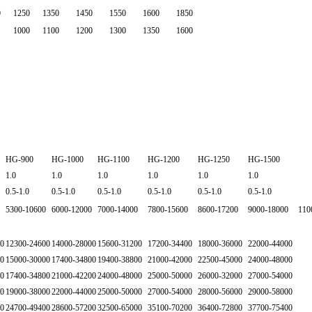
0
1250
1350
1450
1550
1600
1850
1000
1100
1200
1300
1350
1600
HG-900
HG-1000
HG-1100
HG-1200
HG-1250
HG-1500
1.0
1.0
1.0
1.0
1.0
1.0
0.5-1.0
0.5-1.0
0.5-1.0
0.5-1.0
0.5-1.0
0.5-1.0
5300-10600
6000-12000
7000-14000
7800-15600
8600-17200
9000-18000
110
00
12300-24600
14000-28000
15600-31200
17200-34400
18000-36000
22000-44000
00
15000-30000
17400-34800
19400-38800
21000-42000
22500-45000
24000-48000
00
17400-34800
21000-42200
24000-48000
25000-50000
26000-32000
27000-54000
00
19000-38000
22000-44000
25000-50000
27000-54000
28000-56000
29000-58000
00
24700-49400
28600-57200
32500-65000
35100-70200
36400-72800
37700-75400