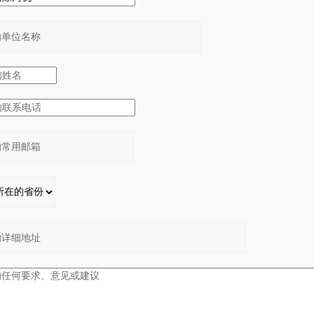
：
：
：
：
：
：