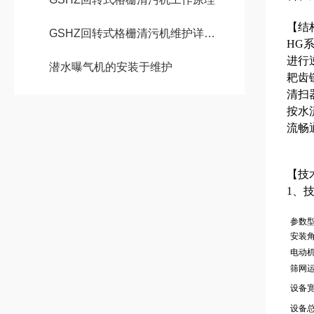
【结
GSHZ回转式格栅清污机维护详细说明介绍
HG
进行
潜水曝气机的安装于维护
耙齿
清扫
按水
流畅
【技
1、
参数
安装角
电动机
筛网运
设备
设备总