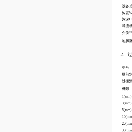
设备
沟宽W
沟深H(
导流槽
介质*
地脚至
2、
型号
栅前水
过栅流速
栅隙
1(mm)
3(mm)
5(mm)
10(mm
20(mm
30(mm