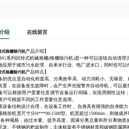
介绍
在线留言
产品介绍】
转式格栅除污机
系列回转式机械格栅(格栅除污机)是一种可以连续自动清理
地应用于城市污水处理、自来水行业、电厂进水口，同时也可以
产品特点】
转式格栅除污机
备的优点是自动化程度高、分离效率高、动力消耗小、无噪音、
装置，在设备发生故障时，会产生声光报警并自动停机，可以避
备可以根据用户需要任意调节设备运行间隔，实现周期性运转
用户可根据不同的工作需要任意选用。
该设备结构设计合理，在设备工作时， 自身具有很强的自净能
格按机宽尺寸分H***00-1500型。机宽超过1500mm，则做成并联
等各种规格，由过水量、提升高度、固液分离总量和所分离物质
尼龙、不锈钢的耙齿制作；主体框架有不锈钢材质和碳钢防腐两