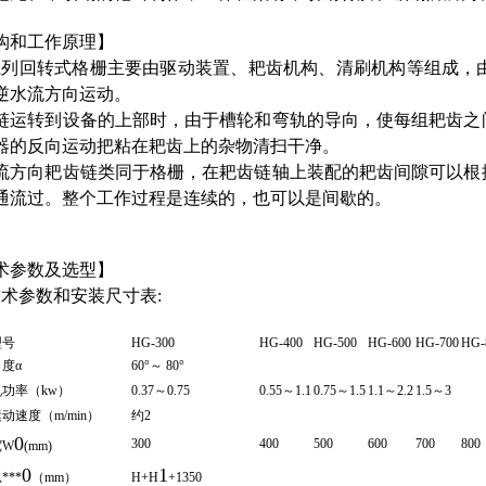
构和工作原理】
系列回转式格栅主要由驱动装置、耙齿机构、清刷机构等组成，
逆水流方向运动。
链运转到设备的上部时，由于槽轮和弯轨的导向，使每组耙齿之
器的反向运动把粘在耙齿上的杂物清扫干净。
流方向耙齿链类同于格栅，在耙齿链轴上装配的耙齿间隙可以根
通流过。整个工作过程是连续的，也可以是间歇的。
术参数及选型】
技术参数和安装尺寸表:
型号
HG-300
HG-400
HG-500
HG-600
HG-700
HG-
度α
60°～ 80°
功率（kw）
0.37～0.75
0.55～1.1
0.75～1.5
1.1～2.2
1.5～3
动速度（m/min）
约2
0
300
400
500
600
700
800
宽W
(mm)
0
1
***
（mm）
H+H
+1350