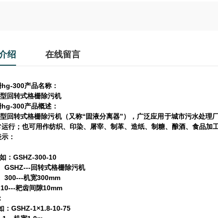
介绍
在线留言
hg-300
产品名称：
型回转式格栅除污机
hg-300
产品概述：
“
”
型回转式格栅除污机（又称
固液分离器
），广泛应用于城市污水处理
常运行；也可用作纺织、印染、屠宰、制革、造纸、制糖、酿酒、食品加
表示：
：
GSHZ-300-10
如：
HZ---
回转式格栅除污机
0---
300mm
机宽
---
10mm
耙齿间隙
：
GSHZ-1×1.8-10-75
如：