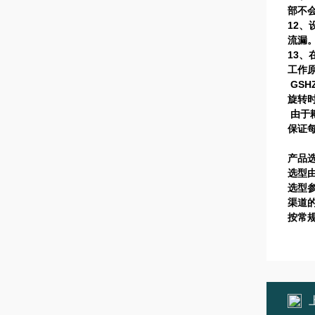
部不
12
、
流漏
13
、
工作
GSH
旋转
由于
保证
产品
选型
选型
渠道
按常