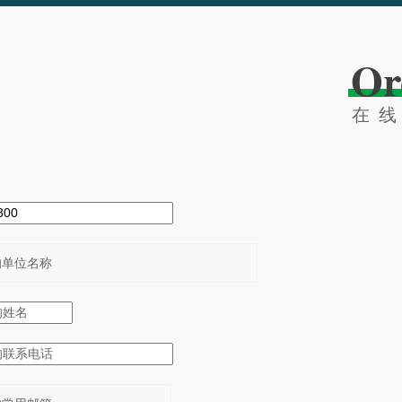
Or
在
：
：
：
：