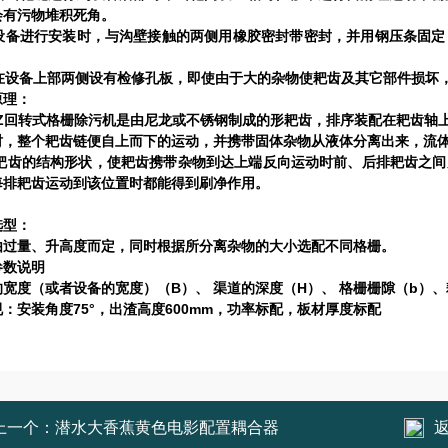
会有污物堆积死角。
设备进行安装时，与沟壁接触的两侧用橡胶密封带密封，并用钢压条固定
。
在设备上部两侧设有检修孔板，即使由于大的杂物使耙齿及其它部件损坏
原理：
Z
回转式格栅除污机是由尼龙或不锈钢制成的形耙齿，排序装配在耙齿轴
时，整个耙齿链便自上而下的运动，并携带固体杂物从液体分离出来，流
耙齿的结构形状，使耙齿携带杂物到达上端反向运动时前、后排耙齿之间
每排耙齿运动到该位置时都能得到刷净作用。
选型：
由过量、升高度而定，同时根据所分离杂物的大小选配不同格栅。
参数说明
B
H
b
的宽度（或者设备的宽度）（
）、
渠道的深度（
）、
格栅栅隙（
）、
75°
600mm
规：安装角度
，出渣高度
，功率标配，板材厚度标配
上一个：
潜水大香蕉黄色电影配置耦合器