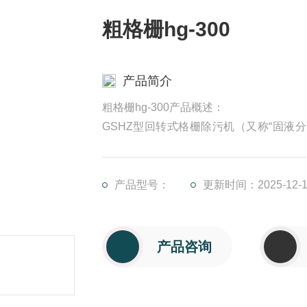
粗格栅hg-300
产品简介
粗格栅hg-300产品概述：
GSHZ型回转式格栅除污机（又称“固液
口，自动拦截并清理水中的漂浮物，保证
糖、酿酒、食品加工中的固液分离。
产品型号：
更新时间：2025-12-1
产品咨询