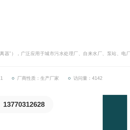
分离器"），广泛应用于城市污水处理厂、自来水厂、泵站、电
下道工序的正常运行；也可用作纺织、印染、屠宰、制革、造
1
厂商性质：生产厂家
访问量：4142
13770312628