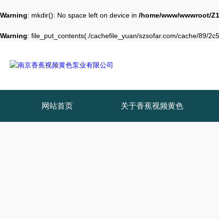
Warning
: mkdir(): No space left on device in
/home/www/wwwroot/Z1
Warning
: file_put_contents(./cachefile_yuan/szsofar.com/cache/89/2c55
网站首页
关于香蕉视频黄色