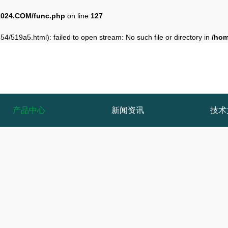
024.COM/func.php
on line
127
4/519a5.html): failed to open stream: No such file or directory in
/ho
产品中心
新闻资讯
技术