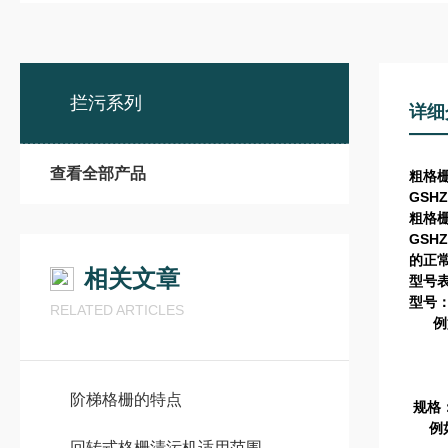
拦污系列
详细
查看全部产品
粗格栅
GSHZ
粗格栅
GSHZ
的正
相关文章
型号
型号
RELATED ARTICLES
例
GS
30
10
阶梯格栅的特点
规格
例
回转式格栅清污机适用范围