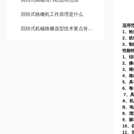
1-
1.
10
回转式格栅机工作原理是什么
70
适用
回转式机械格栅选型技术要点有哪些
1
、给
2
、纺
3
、制
性能
1
、结
2
、操
3
、维
4
、格
5
、具
6
、每
7
、
A
、机
B
、电
8
、清
9
、驱
10
、
11
、