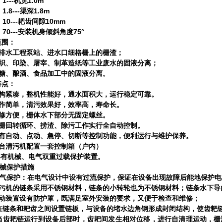
--
1.0m
机宽
8---
1.8m
渠深
---
10mm
耙齿间隙
---
75°
安装机身倾斜角度
范围：
排水工程泵站、进水口细格栅上的栅渣；
织、印染、屠宰、制革造纸等工业废水的固液分离；
糖、酿酒、食品加工中的固液分离。
特点：
构紧凑，整机性能好，通水面积大，运行稳定可靠。
作简单，清污效果好，效率高，寿命长。
修方便，栅体水下部分无固定螺丝。
栅回转循环、捞渣、除污工作实行全自动控制。
有自动、点动、急停、切断等控制功能，便利运行与维护保养。
台清污机配置一套控制箱（户内）
具有机械、电气双重过载保护装置。
械保护措施
气保护：在电气设计中设有过流保护，保证在设备出现故障后能地保护电
污机的链条采用不锈钢材料，链条的小转轮也为不锈钢材料；链条水下导
动装置设有防护罩，既满足室外安装的要求，又便于检查和维修；
在链条和耙齿之间设置链板，与设备的堵水边角钢形成封闭结构，使齿耙
当齿耙链运行到设备后部时，齿耙间发生相对位移，进行自清理运动，栅