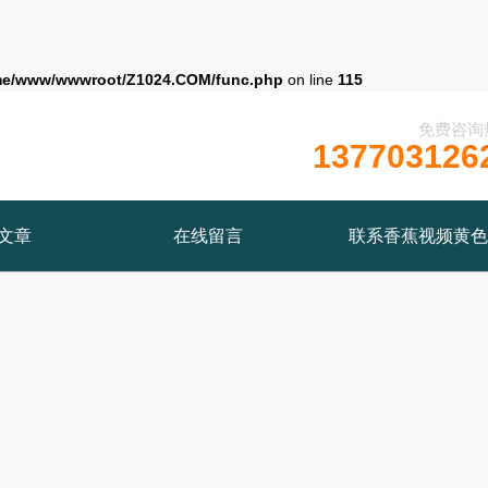
me/www/wwwroot/Z1024.COM/func.php
on line
115
免费咨询
137703126
文章
在线留言
联系香蕉视频黄