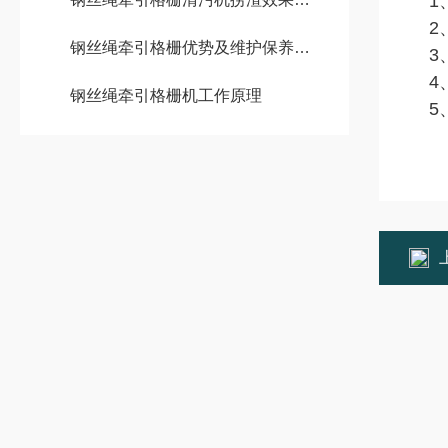
1
2、
钢丝绳牵引格栅优势及维护保养方案
3、
4、
钢丝绳牵引格栅机工作原理
5、