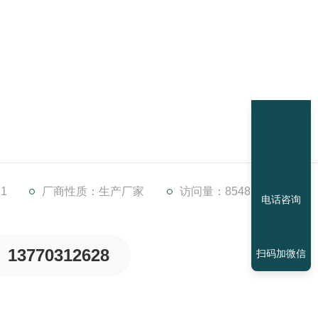
于大中型的自来水厂、雨／污水提升泵站、污水处理厂及电厂进
部沉积物，保护水泵叶轮，减轻后续工艺设备的处理负荷。
1
厂商性质：生产厂家
访问量：8548
电话咨询
13770312628
扫码加微信