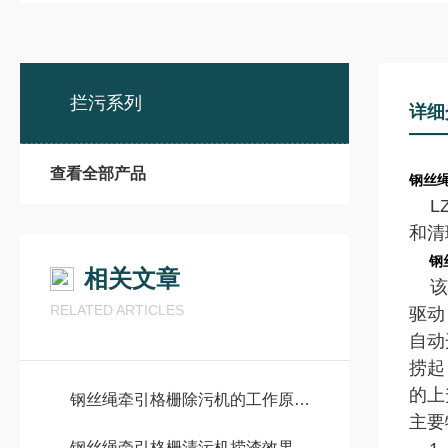
拦污系列
详细
查看全部产品
钢丝
L
和清
钢
相关文章
该
RELATED ARTICLES
驱动
自动
捞起
的上
钢丝绳牵引格栅除污机的工作原理其实挺直观的
主要
钢丝绳牵引格栅清污机捞渣效果和回转式格栅清污机相比那个好