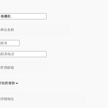
：
：
：
：
：
：