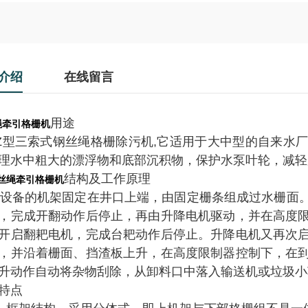
介绍
在线留言
用途
绳牵引格栅机
Z
型三索式钢丝绳格栅除污机,它适用于大中型的自来水
理水中粗大的漂浮物和底部沉积物，保护水泵叶轮，减轻
结构及工作原理
丝绳牵引格栅机
设备的机架固定在井口上端，由固定栅条组成过水栅面
，完成开翻动作后停止，再由升降电机驱动，并在高度
开启翻耙电机，完成台耙动作后停止。升降电机又再次
，并沿着栅面、挡渣板上升，在高度限制器控制下，在
升动作自动将杂物刮除，从卸料口中落入输送机或垃圾小
特点