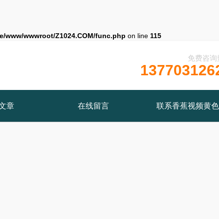
e/www/wwwroot/Z1024.COM/func.php
on line
115
免费咨询
137703126
文章
在线留言
联系香蕉视频黄