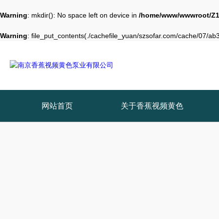
Warning
: mkdir(): No space left on device in
/home/www/wwwroot/Z1
Warning
: file_put_contents(./cachefile_yuan/szsofar.com/cache/07/ab37
网站首页
关于香蕉视频黄色