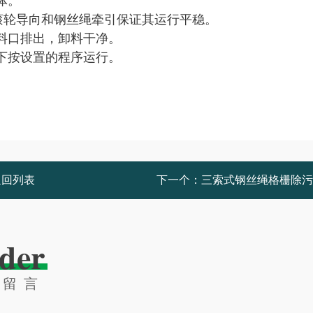
体。
滚轮导向和钢丝绳牵引保证其运行平稳。
料口排出，卸料干净。
下按设置的程序运行。
返回列表
下一个：
三索式钢丝绳格栅除污
der
线留言