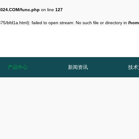
024.COM/func.php
on line
127
5/bfd1a.html): failed to open stream: No such file or directory in
/hom
产品中心
新闻资讯
技术