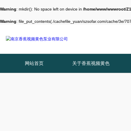
Warning
: mkdir(): No space left on device in
/home/www/wwwroot/Z1
Warning
: file_put_contents(./cachefile_yuan/szsofar.com/cache/3e/707d
网站首页
关于香蕉视频黄色