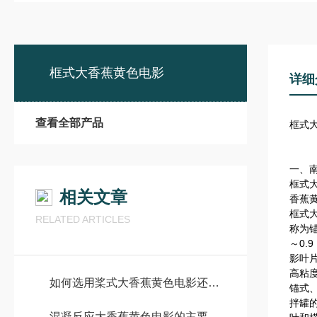
框式大香蕉黄色电影
详细
查看全部产品
框式
一、
框式
相关文章
香蕉
框式
RELATED ARTICLES
称为锚
～0.
影叶
高粘
如何选用桨式大香蕉黄色电影还是框式大香蕉黄色电影
锚式
拌罐
混凝反应大香蕉黄色电影的主要作用有哪些？