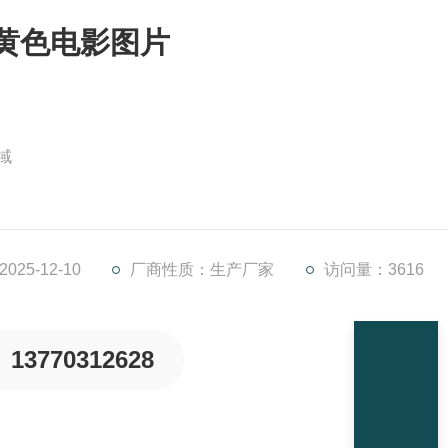
蕉黄色电影图片
域
在搅拌低粘度液体时不产生大的剪切力，因此它不适用于液-液
移动的流量大，水平回转流占支配地位，不具有良好的混合均一
的传热膜系 数，故常用于传热、晶析操作。
25-12-10
厂商性质：生产厂家
访问量：3616
13770312628