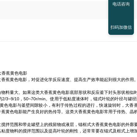
电话咨询
扫码加微信
大香蕉黄色电影
大香蕉黄色电影，对促进化学反应速度、提高生产效率能起到很大的作用
动物料量大。如果这类大香蕉黄色电影底部形状和反应釜下封头形状相似
9/10，50~70r/min。使用于低粘度液体时，锚式叶轮的叶径与罐径比
框式大香蕉黄色电影与釜壁间隙较小，有利于传热过程的进行，快速旋转时，大香
香蕉黄色电影能产生良好的热传导。这类大香蕉黄色电影常用于传热、晶
大搅拌范围和带走罐壁上的残留物或液层，锚框式大香蕉黄色电影的外廓
高粘度物料的搅拌范围以及提高叶轮的刚性，还常常要在锚式及框式上增