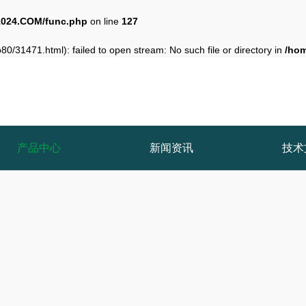
024.COM/func.php
on line
127
0/31471.html): failed to open stream: No such file or directory in
/ho
产品中心
新闻资讯
技术