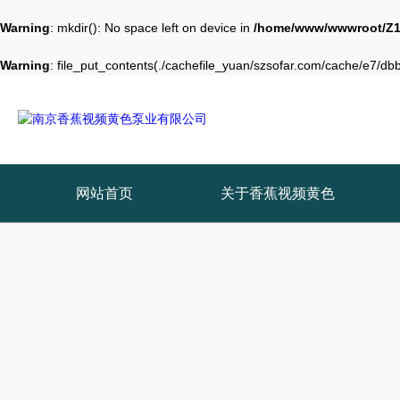
Warning
: mkdir(): No space left on device in
/home/www/wwwroot/Z1
Warning
: file_put_contents(./cachefile_yuan/szsofar.com/cache/e7/dbb8
网站首页
关于香蕉视频黄色