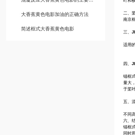
叶和
二、
大香蕉黄色电影加油的正确方法
南京框
简述框式大香蕉黄色电影
三、
适用的
四、
锚框
量大
于桨
五、
不同
六、
锚框
同时