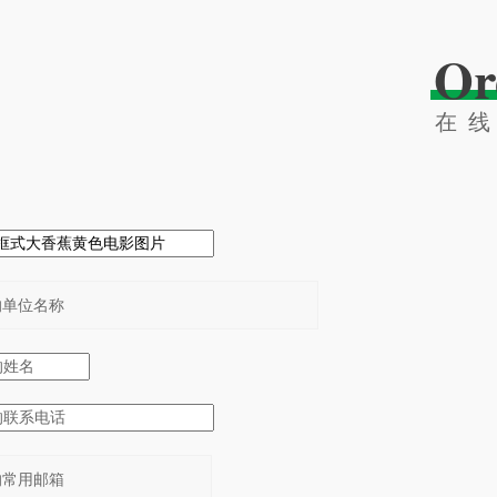
Or
在
：
：
：
：