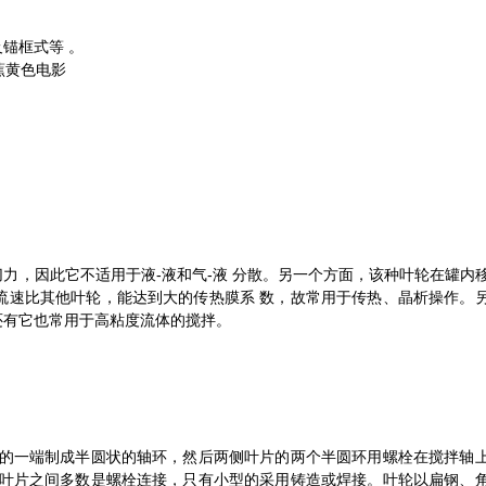
锚框式等 。
蕉黄色电影
力，因此它不适用于液-液和气-液 分散。另一个方面，该种叶轮在罐内
流速比其他叶轮，能达到大的传热膜系 数，故常用于传热、晶析操作。
还有它也常用于高粘度流体的搅拌。
接的一端制成半圆状的轴环，然后两侧叶片的两个半圆环用螺栓在搅拌轴
，叶片之间多数是螺栓连接，只有小型的采用铸造或焊接。叶轮以扁钢、