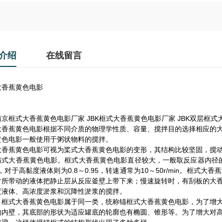
介绍
在线留言
大香蕉黄色电影
南京框式大香蕉黄色电影厂家 JBK框式大香蕉黄色电影厂家 JBK双层框式
大香蕉黄色电影根据不同介质的物理学性质、容量、搅拌目的选择相应的
黄色电影一般使用于粥状物料的搅拌。
大香蕉黄色电影可视为桨式大香蕉黄色电影的变形，其结构比较坚固，搅
式大香蕉黄色电影。框式大香蕉黄色电影直径较大，一般取反应器内径的2/3~
9，对于高黏度液体则为0.8～0.95，转速通常为10～50r/min。
片所带动的液体把静止层从反应釜壁上带下来；慢速旋转时，有刮板的大
度液体、高浓度淤浆和沉降性淤浆的搅拌。
、框式大香蕉黄色电影属于同一类，统称锚框式大香蕉黄色电影，为了增
的内壁，其底部的形状为适应罐底的轮廓也有椭圆、锥形等。为了增大对