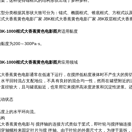
横梁，这样使得锚框式的结构形状出现了多种多样。
桨型分类根据其形状大致可分为：
锚式、椭圆框式、锥底框式、方框式以及
式大香蕉黄色电影厂家 JBK框式大香蕉黄色电影厂家 JBK双层框式大香
JBK-1000框式大香蕉黄色电影图片
适用黏度
黏度为200～300Pa·s。
JBK-1000框式大香蕉黄色电影图片
应用领域
式大香蕉黄色电影通常在低速下运行，在搅拌低粘度液体时不产生大的剪切
，水平回转流占支配地位，不具有良好的混合均一性，然而在罐壁附近的
叶直径较大，且与罐底贴近，也常用它来搅拌高浓度淤浆和沉淀性淤浆。
流动状态
高度上的水平环向流。
结构
式大香蕉黄色电影与 搅拌轴的连接方式类似于桨式，即叶轮与搅拌轴连
用穿轴螺栓来固定叶片与搅 拌轴。由于叶轮的外廓尺寸大，为便于装拆