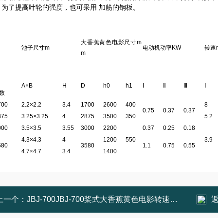
，为了提高叶轮的强度，也可采用 加筋的钢板。
大香蕉黄色电影尺寸m
池子尺寸m
电动机动率KW
转速r
m
A×B
H
D
h0
h1
Ⅰ
Ⅱ
Ⅲ
Ⅰ
数
700
2.2×2.2
3.4
1700
2600
400
8
0.75
0.37
0.37
875
3.25×3.25
4
2875
3500
350
5.2
000
3.5×3.5
3.55
3000
2200
0.37
0.25
0.18
4.3×4.3
4
1200
550
3.9
580
3580
1.1
0.75
0.55
4.7×4.7
3.4
1400
上一个：
JBJ-700JBJ-700桨式大香蕉黄色电影转速是多少