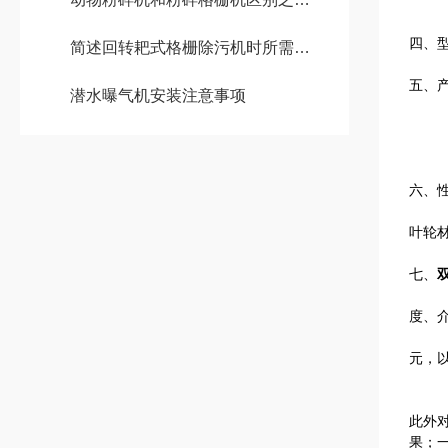
四、
简述回转耙式格栅除污机时所需要考虑的关键要点
五、
潜水曝气机安装注意事项
六、
叶轮
七、
Q
度、
多曲
元，
此外
果；