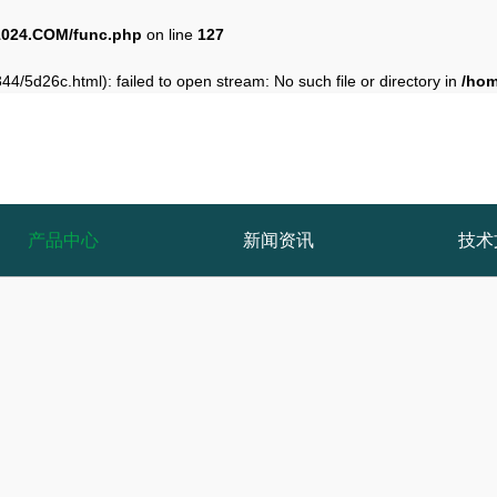
024.COM/func.php
on line
127
4/5d26c.html): failed to open stream: No such file or directory in
/ho
产品中心
新闻资讯
技术