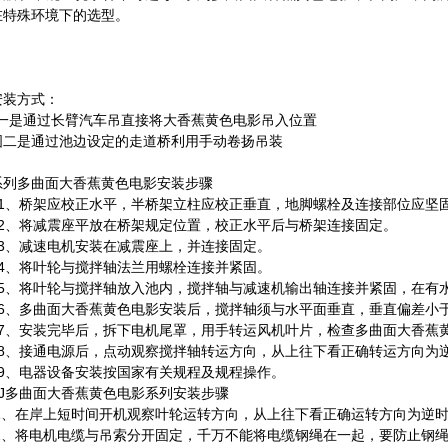
在特殊环境下的选型。
安装方式：
是通过长臂汽车吊直接将大香蕉黄色电影吊入位置
是通过池边设定的走道桥利用手动卷扬吊装
多曲面大香蕉黄色电影安装步骤
系列
1
、桥架应校正水平，半桥架立柱应校正垂直，地脚螺栓及连接部位应坚
2
、将减震座平放在桥架规定位置，校正水平后与桥架连接固定。
3
、减速电机安装在减震座上，并连接固定。
4
、将叶轮与搅拌轴法兰用螺栓连接并紧固。
5
、将叶轮与搅拌轴放入池内，搅拌轴与减速机输出轴连接并紧固，在有
6
多曲面大香蕉黄色电影安装后，搅拌轴须与水平面垂直，垂直偏差小
、
7
多曲面大香蕉
、安装完毕后，拆下电机尾罩，用手转运风机叶片，检查
8
、接通电源后，点动观察搅拌轴转运方向，从上往下看正确转运方向为
9
、电器设备安装按国家有关规程及规程操作。
J多曲面大香蕉黄色电影系列安装步骤
1
、在岸上短时间开机观察叶轮运转方向，从上往下看正确运转方向为逆
2
、将电机电缆与吊索分开固定，千万不能将电缆钢绳在一起，要防止钢