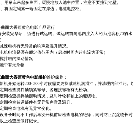
3
、用吊车吊起多曲面，缓慢地放入池中位置，注意不要撞到池壁。
4
、将固定绳索一端固定在岸边，电缆电控柜。
多曲面大香蕉黄色电影产品运行：
安装完毕后，须进行试运转。试运转前向池内注入大约为池容积
70
的水
查：
减速电机有无异常的响声及温升情况。
电机电流是否在额定值范围内（启动时间内超电流为正常）
搅拌轴的摆动情况
池中有无杂物
双曲面大香蕉黄色电影维护
维护保养：
新机开始运转
200~300
小时候需要更换减速机润滑油，并清理内部油污。
定期检查搅拌轴锁紧螺母、各连接螺栓有无松动。
定期检查搅拌轴摆动情况，及时叶轮和轴上的缠绕物。
定期检查转运部件有无异常声音及温升。
定期检查电流有无异常变化。
设备长时间不工作后再次开机前应检查电机的绝缘，同时防止沉淀物长时
以上检查应做好记录。