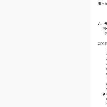
用户
八、
图一
图二
GDJ
QD