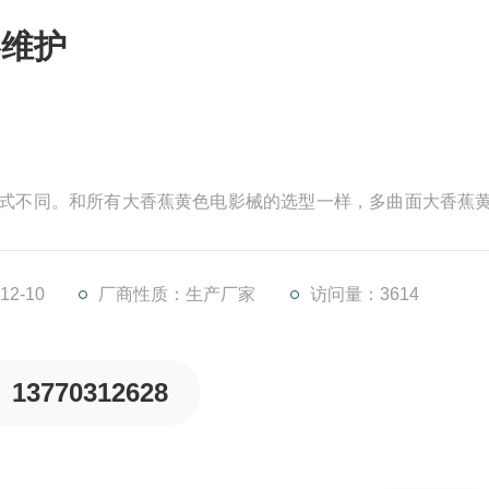
影维护
装方式不同。和所有大香蕉黄色电影械的选型一样，多曲面大香蕉
介质温度和PH等有关。
多曲面大香蕉黄色电影的服务面积来确定，并按照池长宽比不
元，以此确定大香蕉黄色电影的数量。
2-10
厂商性质：生产厂家
访问量：3614
13770312628