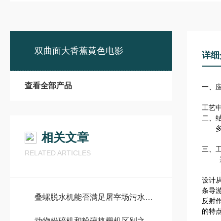
双曲面大香蕉黄色电影
详细
查看全部产品
一、
Q
工艺
二、
多曲
相关文章
三、
RELATED ARTICLES
这是
多曲
设计
条导
叠螺脱水机能否满足屠宰场污水处理需求
反射
的特
动物粉碎机和粉碎格栅机区别之处及主要原理