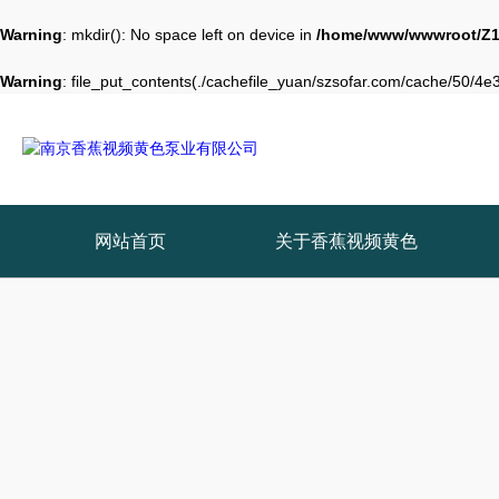
Warning
: mkdir(): No space left on device in
/home/www/wwwroot/Z1
Warning
: file_put_contents(./cachefile_yuan/szsofar.com/cache/50/4e34
网站首页
关于香蕉视频黄色