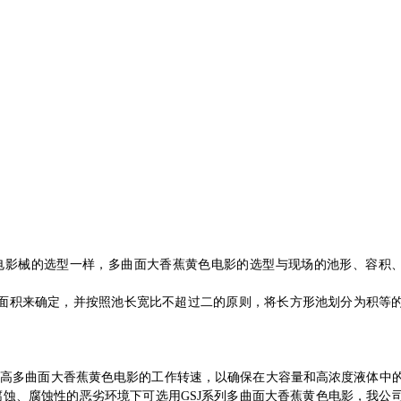
多曲面大香蕉黄色电影的选型与现场的池形、容积
电影械的选型一样，
积来确定，并按照池长宽比不超过二的原则，将长方形池划分为积等
多曲面大香蕉黄色电影的工作转速，以确保在大容量和高浓度液体中
提高
腐蚀、腐蚀性的恶劣环境下可选用
多曲面大香蕉黄色电影，我公
GSJ
系列