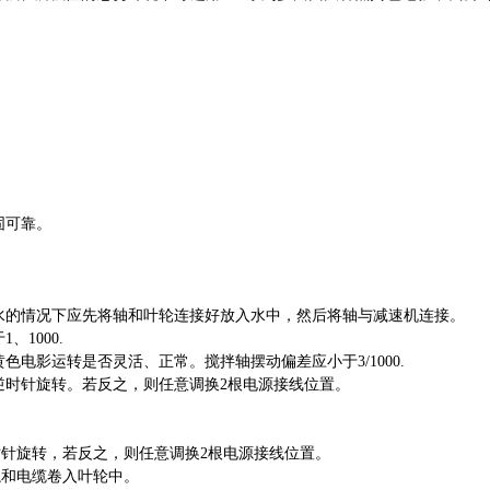
固可靠。
水的情况下应先将轴和叶轮连接好放入水中，然后将轴与减速机连接。
于
1
、
1000.
黄色电影运转是否灵活、正常。搅拌轴摆动偏差应小于
3/1000.
逆时针旋转。若反之，则任意调换
2
根电源接线位置。
时针旋转，若反之，则任意调换
2
根电源接线位置。
绳和电缆卷入叶轮中。