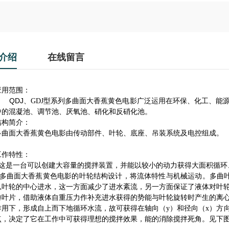
介绍
在线留言
应用范围：
DJ
多曲面大香蕉黄色电影广泛运用在环保、化工、能
、
GDJ
型系列
中的混凝池、调节池、厌氧池、硝化和反硝化池。
结构简介：
面大香蕉黄色电影由传动部件、叶轮、底座、吊装系统及电控组成。
工作特性：
一台可以创建大容量的搅拌装置，并能以较小的动力获得大面积循环
面大香蕉黄色电影的叶轮结构设计，将流体特性与机械运动。多曲叶
从叶轮的中心进水，这一方面减少了进水紊流，另一方面保证了液体对叶
游叶片，借助液体自重压力作补充进水获得的势能与叶轮旋转时产生的离
作用下，形成自上而下地循环水流，故可获得在轴向（
y
）和径向（
x
）方
点，决定了它在工作中可获得理想的搅拌效果，能的消除搅拌死角。见下