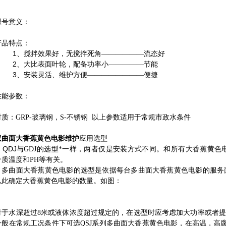
型号意义：
产品特点：
1
、搅拌效果好，无搅拌死角
——————
流态好
2
、大比表面叶轮，配备功率小
—————
节能
3
、安装灵活、维护方便
————————
便捷
性能参数：
材质：
GRP-
玻璃钢，
S-
不锈钢 以上参数适用于常规市政水条件
双曲面大香蕉黄色电影维护
应用选型
DJ
与
GDJ
的选型*一样，两者仅是安装方式不同。和所有大香蕉黄色
介质温度和
PH
等有关。
面大香蕉黄色电影的选型是依据每台多曲面大香蕉黄色电影的服务面
以此确定大香蕉黄色电影的数量。如图：
对于水深超过
8
米或液体浓度超过规定的，在选型时应考虑加大功率或者
一般在常规工况条件下可选
多曲面大香蕉黄色电影，在高温，高
QSJ
系列