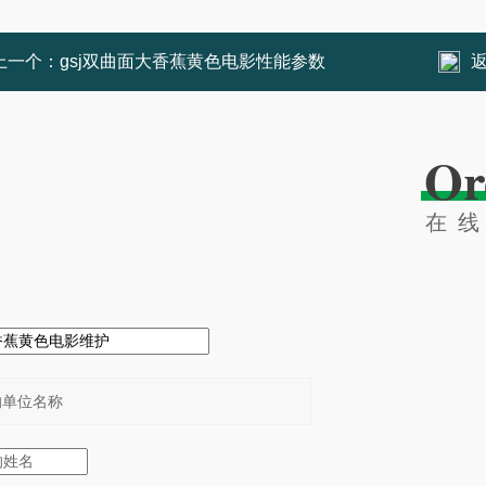
上一个：
gsj双曲面大香蕉黄色电影性能参数
Or
在
：
：