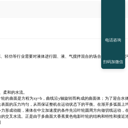
电话咨询
源、轻功等行业需要对液体进行固、液、气搅拌混合的场合，尤其适用在
扫码加微信
、柔和的水流。
轮的曲面是方程为
xy=b
，曲线沿
y
轴旋转而构成的曲面体；为了迎合水
轮表面的压力均匀，从而保证整机在运动状态下的平衡。在渐开多弧面上
心力形成动能，液体在中立加速度的条件先沿叶轮圆周方向做切线运动，
多曲面大香蕉黄色电影叶轮的结构和特性和接近
向的交叉水流。正是由于
图