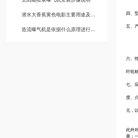
四、
潜水大香蕉黄色电影主要用途及特点
五、
造流曝气机是依据什么原理进行工作的？
六、
叶轮
七、
Q
度、
多曲
元，
此外
果；