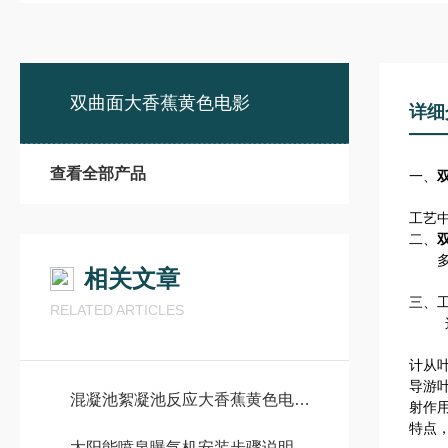
双曲面大香蕉黄色电影
详细
查看全部产品
一、
Q
工艺
二、
多曲
相关文章
三、
RELATED ARTICLES
这是
多曲
计从
导游
混凝池絮凝池反应大香蕉黄色电影在使用中，这些事项得注意
射作
特点
太阳能喷泉曝气机安装步骤说明