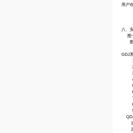
用户
八、
图一
图二
GDJ
QD