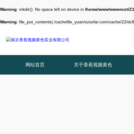
Warning
: mkdir(): No space left on device in
/home/www/wwwroot/Z1
Warning
: file_put_contents(./cachefile_yuan/szsofar.com/cache/22/dc88
网站首页
关于香蕉视频黄色