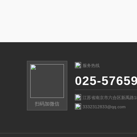
服务热线
025-5765
江苏省南京市六合区新禹路1
扫码加微信
3332312833@qq.com