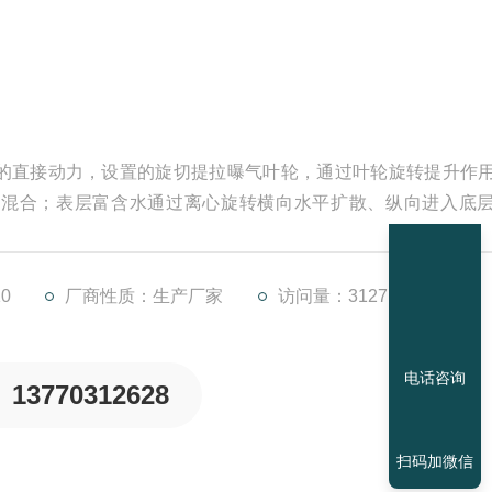
的直接动力，设置的旋切提拉曝气叶轮，通过叶轮旋转提升作
水混合；表层富含水通过离心旋转横向水平扩散、纵向进入底
环交换三重功效，限度地将表层超饱和溶解氧水转移到水体底
水体自净能力。
0
厂商性质：生产厂家
访问量：3127
电话咨询
13770312628
扫码加微信