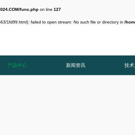
024.COM/func.php
on line
127
3/1fd99.html): failed to open stream: No such file or directory in
/hom
产品中心
新闻资讯
技术