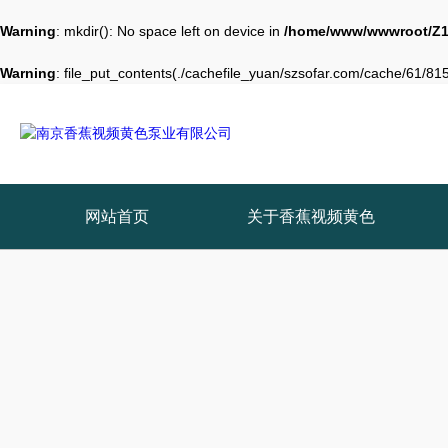
Warning
: mkdir(): No space left on device in
/home/www/wwwroot/Z1
Warning
: file_put_contents(./cachefile_yuan/szsofar.com/cache/61/8156
网站首页
关于香蕉视频黄色