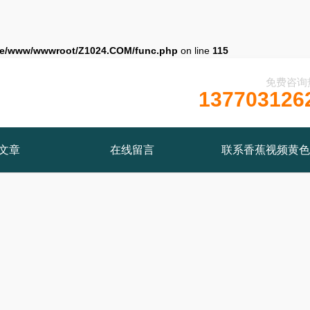
e/www/wwwroot/Z1024.COM/func.php
on line
115
免费咨询
137703126
文章
在线留言
联系香蕉视频黄