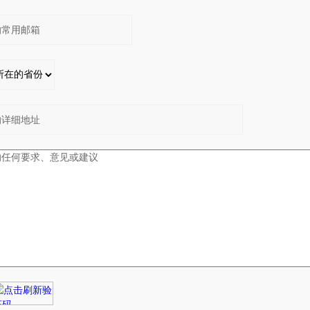
：
：
：