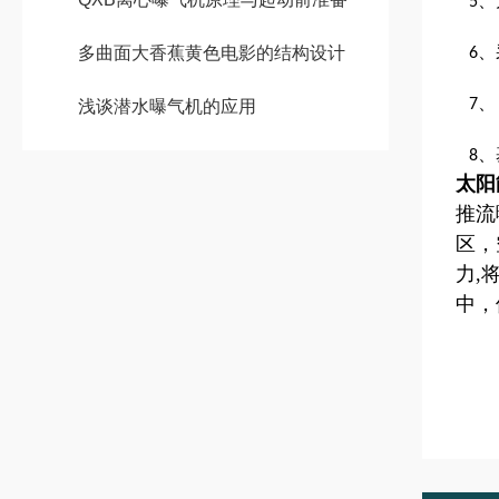
、
5
、
多曲面大香蕉黄色电影的结构设计
6
、
7
浅谈潜水曝气机的应用
、
8
太阳
推流
区，
力,
中，