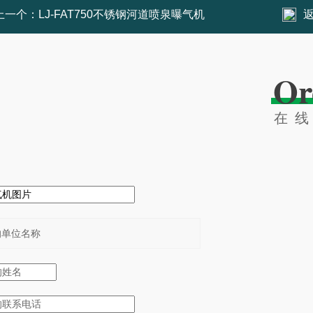
上一个：
LJ-FAT750不锈钢河道喷泉曝气机
Or
在
：
：
：