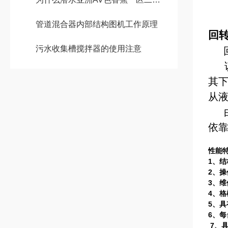
管道混合器内部结构图机工作原理
回
污水收集槽搅拌器的使用注意
其
从
依
性能
1
、结
2
、操
3
、维
4
、格
5
、具
6
、每
7
、