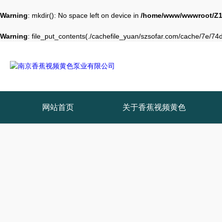
Warning
: mkdir(): No space left on device in
/home/www/wwwroot/Z1
Warning
: file_put_contents(./cachefile_yuan/szsofar.com/cache/7e/74d7
网站首页
关于香蕉视频黄色