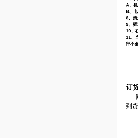
A
、机
B
、电
8
、清
9
、驱
10
、
11
、
部不
订
到