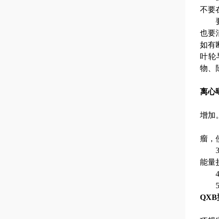
不要
也要
如有
叶轮
物、
离心
增加
瘤，
能量
QXB