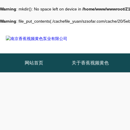
Warning
: mkdir(): No space left on device in
/home/www/wwwroot/Z1
Warning
: file_put_contents(./cachefile_yuan/szsofar.com/cache/20/5eb4
网站首页
关于香蕉视频黄色