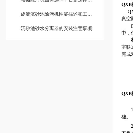
QXB
Q
旋流沉砂池除污机性能描述和工作原理
真空
沉砂池砂水分离器的安装注意事项
中，
室联
完成
QXB
础。
2