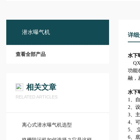
潜水曝气机
详细
查看全部产品
水下
Q
功能
融，
相关文章
水下
RELATED ARTICLES
1
、
2
、
3
、
4
、
离心式潜水曝气机选型
5
、 
6
、
格栅除污机如何选择？它是这样维护的！