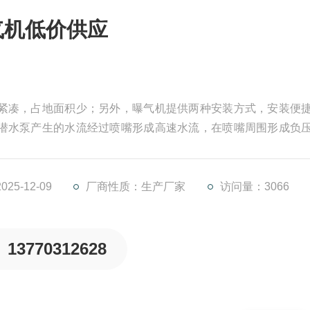
气机低价供应
构紧凑，占地面积少；另外，曝气机提供两种安装方式，安装便
家潜水泵产生的水流经过喷嘴形成高速水流，在喷嘴周围形成负
扩散管内产生水气混合流，高速喷射而出，夹带许多气泡的水
5-12-09
厂商性质：生产厂家
访问量：3066
13770312628