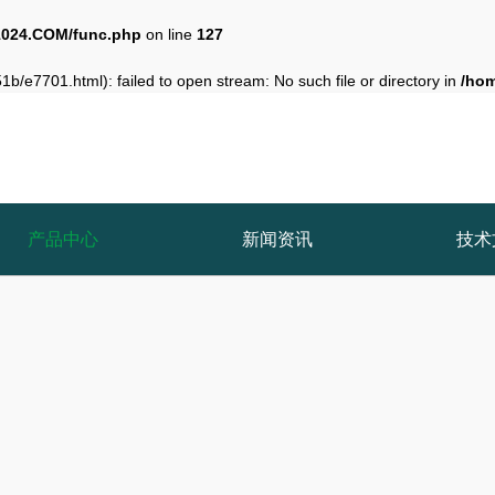
024.COM/func.php
on line
127
b/e7701.html): failed to open stream: No such file or directory in
/ho
产品中心
新闻资讯
技术