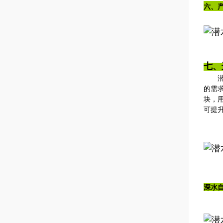
六
、
七、
潜水
的需
块，
可提
深水