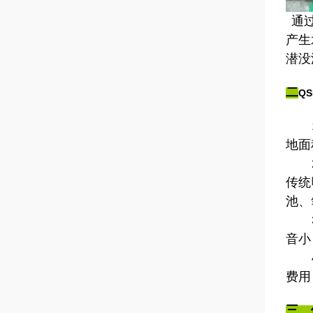
通
产生
潜没
二
Q
1、
地面
2、
传统
池、
3、
音小
4、
费用
三、