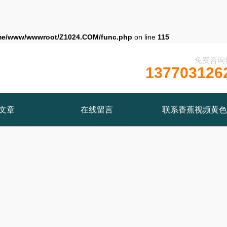
me/www/wwwroot/Z1024.COM/func.php
on line
115
免费咨询
137703126
文章
在线留言
联系香蕉视频黄