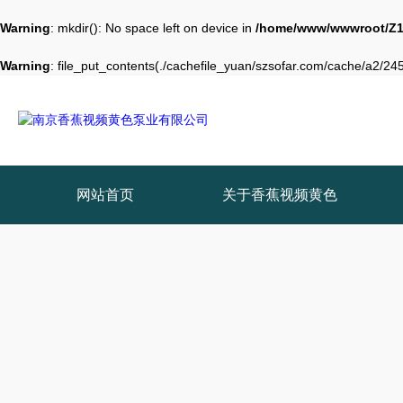
Warning
: mkdir(): No space left on device in
/home/www/wwwroot/Z1
Warning
: file_put_contents(./cachefile_yuan/szsofar.com/cache/a2/2451
网站首页
关于香蕉视频黄色