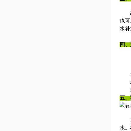
也可
水补
四、
1、
2、
3、
五、
注：
水。