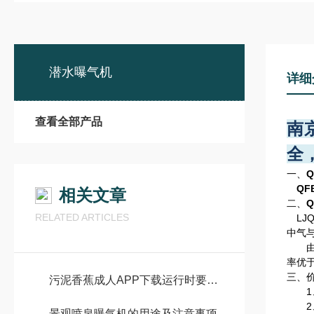
潜水曝气机
详细
查看全部产品
南
全
一、
QF
相关文章
二、
RELATED ARTICLES
LJQ
中气
由于
率优
三、
污泥香蕉成人APP下载运行时要满足哪些要求?
1、
2、
景观喷泉曝气机的用途及注意事项