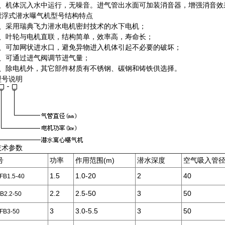
机体沉入水中运行，无噪音。进气管出水面可加装消音器，增强消音效
漂浮式潜水曝气机型号结构特点
采用瑞典飞力潜水电机密封技术的水下电机；
叶轮与电机直联，结构简单，效率高，寿命长；
可加网状进水口，避免异物进入机体引起不必要的破坏；
可通过进气阀调节进气量；
除电机外，其它部件材质有不锈钢、碳钢和铸铁供选择。
型号说明
技术参数
号
功率
作用范围(m)
潜水深度
空气吸入管径(
1.5
1.0-20
2
40
B1.5-40
2.2
2.5-50
3
50
B2.2-50
3
3.0-5.5
3
50
B3-50