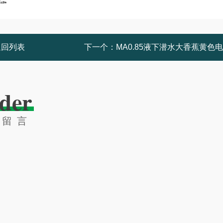
返回列表
下一个：
MA0.85液下潜水大香蕉黄色
der
线留言