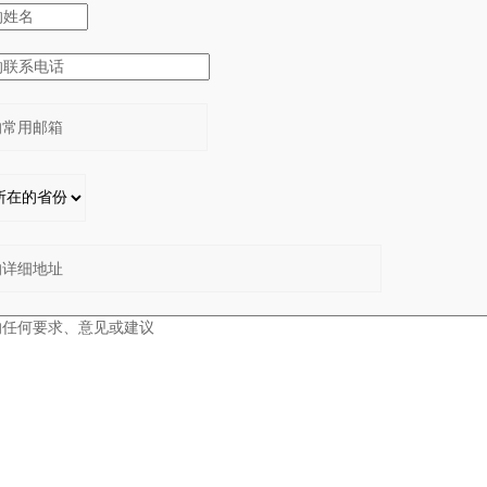
：
：
：
：