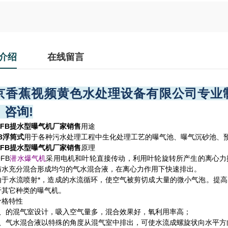
介绍
在线留言
京香蕉视频黄色水处理设备有限公司专业制
，咨询!
QFB提水型曝气机厂家销售
用途
B浮筒式
用于各种污水处理工程中生化处理工艺的曝气池、曝气沉砂池、
QFB提水型曝气机厂家销售
原理
FB
采用电机和叶轮直接传动，利用叶轮旋转所产生的离心力
潜水爆气机
与水充分混合形成均匀的气水混合液，在离心力作用下快速排出。
水流喷射*，造成的水流循环，使空气被剪切成大量的微小气泡。提高
于其它种类的曝气机。
价格特性
的混气室设计，吸入空气量多，混合效果好，氧利用率高；
气水混合液以特殊的角度从混气室中排出，可使水流成螺旋状向水平方