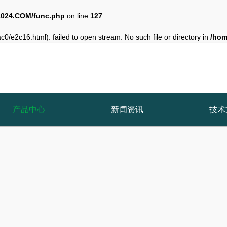
024.COM/func.php
on line
127
0/e2c16.html): failed to open stream: No such file or directory in
/hom
产品中心
新闻资讯
技术