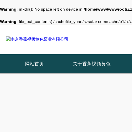
Warning
: mkdir(): No space left on device in
/home/www/wwwroot/Z1
Warning
: file_put_contents(./cachefile_yuan/szsofar.com/cache/e1/a7ac
网站首页
关于香蕉视频黄色