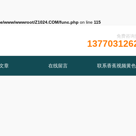
e/www/wwwroot/Z1024.COM/func.php
on line
115
免费咨询
137703126
文章
在线留言
联系香蕉视频黄