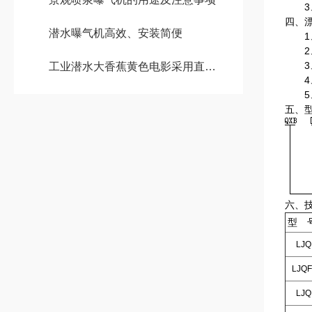
3、
四、
潜水曝气机高效、安装简便
1、
2、
3、
工业潜水大香蕉黄色电影采用直联式结构
4、
5、
五、
六、
型 
LJQF
LJQF
LJQF