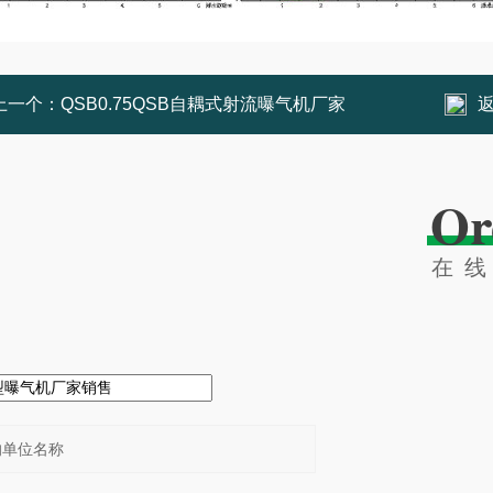
上一个：
QSB0.75QSB自耦式射流曝气机厂家
Or
在
：
：