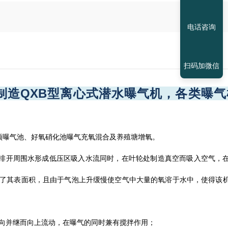
电话咨询
扫码加微信
造QXB型离心式
潜水曝气机
，各类曝气
预曝气池、好氧硝化池曝气充氧混合及养殖塘增氧。
排开周围水形成低压区吸入水流同时，在叶轮处制造真空而吸入空气，
了其表面积，且由于气泡上升缓慢使空气中大量的氧溶于水中，使得该
向并继而向上流动，在曝气的同时兼有搅拌作用；