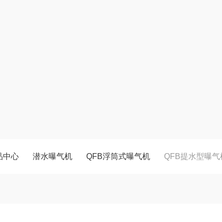
品中心
潜水曝气机
QFB浮筒式曝气机
QFB提水型曝