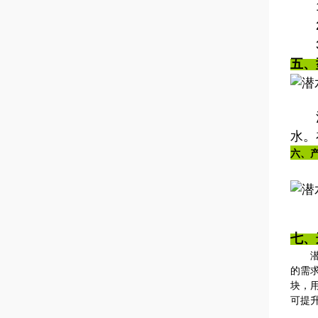
1、
2、
3、
五、
注：
水。
六
、
七、
潜水
的需
块，
可提