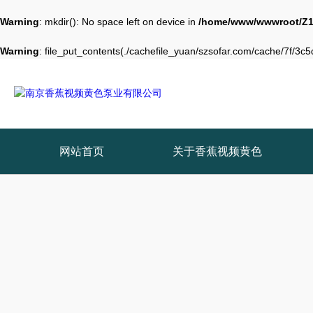
Warning
: mkdir(): No space left on device in
/home/www/wwwroot/Z1
Warning
: file_put_contents(./cachefile_yuan/szsofar.com/cache/7f/3c5d
网站首页
关于香蕉视频黄色