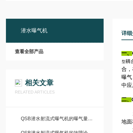
潜水曝气机
详细
查看全部产品
一、
耦
型
合，
曝气
相关文章
中应
RELATED ARTICLES
二
、
1、
QSB潜水射流式曝气机的曝气量与适用范围
地面
2、
QSB潜水射流式曝气机的故障诊断与排除