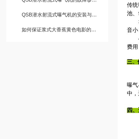
传统
池、
QSB潜水射流式曝气机的安装与调试
3、
如何保证浆式大香蕉黄色电影的使用？
音小
4、
费用
三
、
曝气
中，
四、