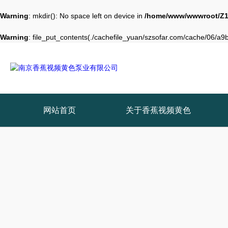
Warning
: mkdir(): No space left on device in
/home/www/wwwroot/Z1
Warning
: file_put_contents(./cachefile_yuan/szsofar.com/cache/06/a9b2
网站首页
关于香蕉视频黄色