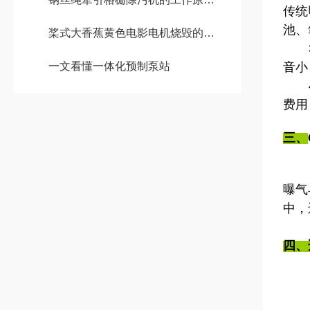
传统
池、
桨式大香蕉黄色电影电机烧毁的原因及缓解方法
3、
一文看懂一体化预制泵站
音小
4、
费用
三、
曝气
中，
四、