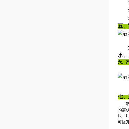
1、
2、
3、
五、
注：
水。
六
、
七、
潜水
的需
块，
可提