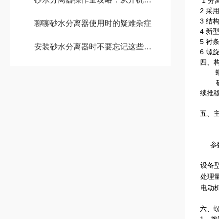
1 分
2 采
3 结
聊聊砂水分离器使用时的疑难杂症
4 新
5 衬
安装砂水分离器时不要忘记这些要点！
6 螺
四、
螺
砂水
续推
五、
参
设备
处理量
电动
六、