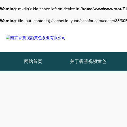
Warning
: mkdir(): No space left on device in
/home/www/wwwroot/Z1
Warning
: file_put_contents(./cachefile_yuan/szsofar.com/cache/33/6054
网站首页
关于香蕉视频黄色