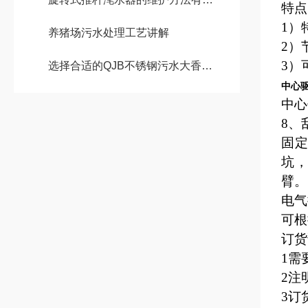
特点
1）
养猪场污水处理工艺讲解
2）
3）
选择合适的QJB不锈钢污水大香蕉黄色电影可从以下4点入手
中心
中心
8、
固
坑
臂。
电气
可根
订货
1需
2注
3订