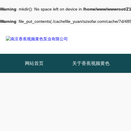
Warning
: mkdir(): No space left on device in
/home/www/wwwroot/Z1
Warning
: file_put_contents(./cachefile_yuan/szsofar.com/cache/7d/4854
网站首页
关于香蕉视频黄色