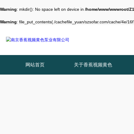
Warning
: mkdir(): No space left on device in
/home/www/wwwroot/Z1
Warning
: file_put_contents(./cachefile_yuan/szsofar.com/cache/4e/16f7
网站首页
关于香蕉视频黄色