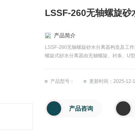
LSSF-260无轴螺旋
产品简介
LSSF-260无轴螺旋砂水分离器构造及工作
螺旋式砂水分离器由无轴螺旋、衬条、U
1分离效率可达96%~98%，可分离出粒径≥0
2采用无轴螺旋,无水中轴承,维护方便;
3结构紧凑,重量轻;
产品型号：
更新时间：2025-12-1
产品咨询