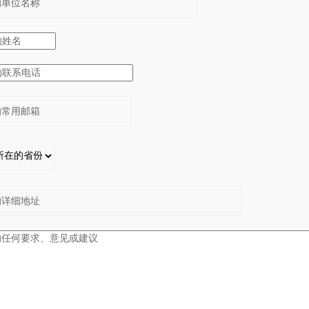
：
：
：
：
：