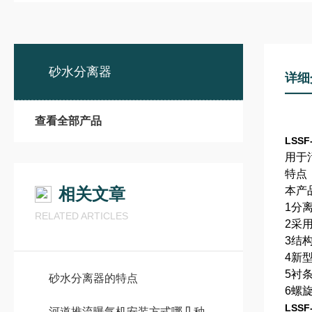
砂水分离器
详细
查看全部产品
LSS
用于
特点
相关文章
本产
1分离
RELATED ARTICLES
2采
3结构
4新
5衬
砂水分离器的特点
6螺
LSS
河道推流曝气机安装方式哪几种