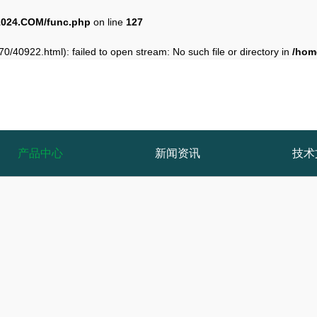
024.COM/func.php
on line
127
0/40922.html): failed to open stream: No such file or directory in
/hom
产品中心
新闻资讯
技术