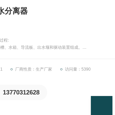
砂水分离器
过程:
型槽、水箱、导流板、出水堰和驱动装置组成。
.2mm的颗粒;
1
厂商性质：生产厂家
访问量：5390
13770312628