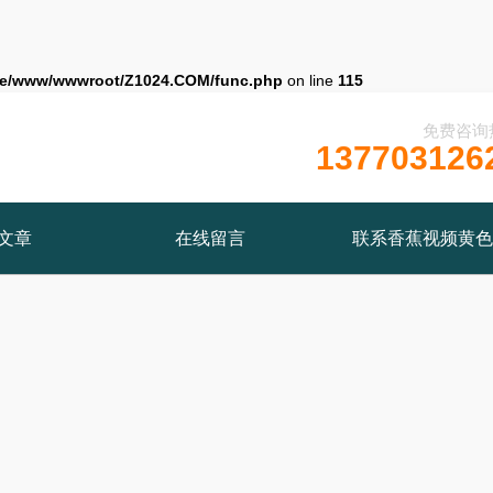
e/www/wwwroot/Z1024.COM/func.php
on line
115
免费咨询
137703126
文章
在线留言
联系香蕉视频黄