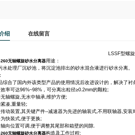
介绍
在线留言
LSSF型螺
用途：
F-260无轴螺旋砂水分离器
污水处理厂沉砂池，将沉淀池排出的砂水混合液进行砂水分离。
：
品综合了国内外该类型产品的使用情况后改进设计的，解决了衬
效率可达96%~98%，可分离出粒径≥0.2mm的颗粒;
用无轴螺旋,无水中轴承,维护方便;
紧凑,重量轻;
型传动装置,其关键产件--减速器为先进的轴装式,不用联轴器,安装
条为快装式,便于更换;
旋轴向位置可调,便于调整其尾部和箱壁的间隙.
构造及工作过程:
F-260无轴螺旋砂水分离器