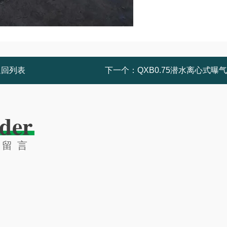
返回列表
下一个：
QXB0.75潜水离心式曝
der
线留言