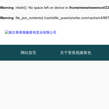
Warning
: mkdir(): No space left on device in
/home/www/wwwroot/Z1
Warning
: file_put_contents(./cachefile_yuan/szsofar.com/cache/c4/8872
网站首页
关于香蕉视频黄色