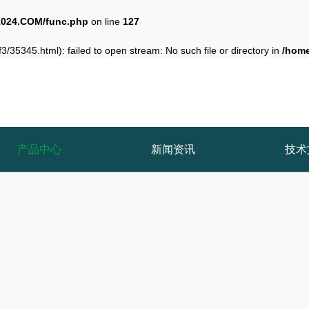
024.COM/func.php
on line
127
3/35345.html): failed to open stream: No such file or directory in
/hom
产品中心
新闻资讯
技术