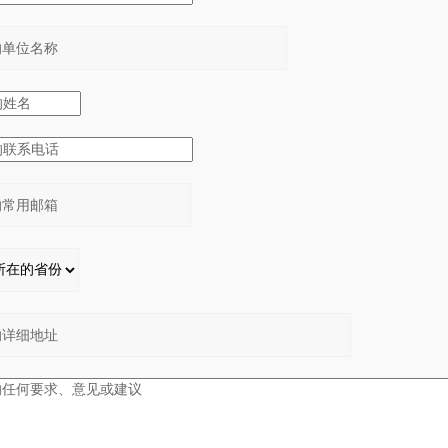
：
：
：
：
：
：