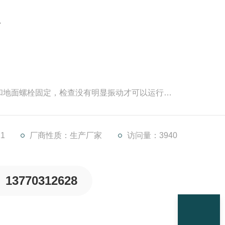
器
须和地面螺栓固定，检查没有明显振动才可以运行
械油
到方向是否正确，是否始终朝着物流出口方向转到
1
厂商性质：生产厂家
访问量：3940
13770312628