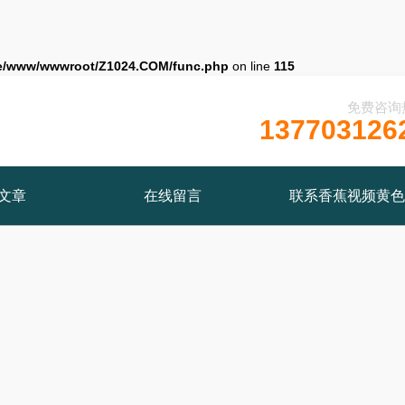
e/www/wwwroot/Z1024.COM/func.php
on line
115
免费咨询
137703126
文章
在线留言
联系香蕉视频黄