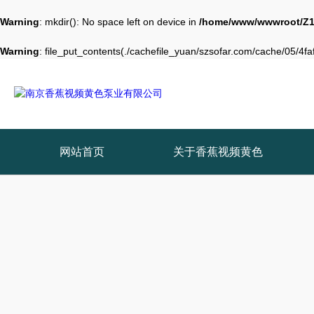
Warning
: mkdir(): No space left on device in
/home/www/wwwroot/Z1
Warning
: file_put_contents(./cachefile_yuan/szsofar.com/cache/05/4faf
网站首页
关于香蕉视频黄色