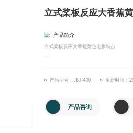
立式桨板反应大香蕉
产品简介
立式桨板反应大香蕉黄色电影特点
a） 传动环节少，机械效率高，结构紧凑
b） 占地面积小，处理量大，能耗低落；
产品型号：JBJ-400
更新时间：202
c） 安装、运行、维护费用低；
产品咨询