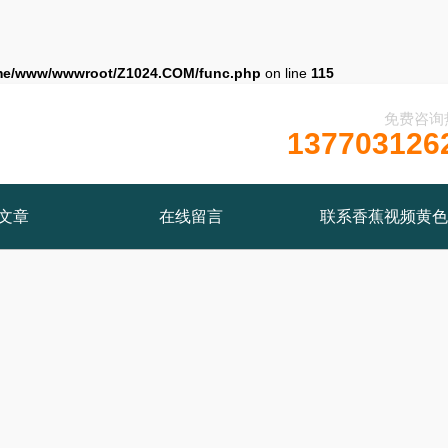
me/www/wwwroot/Z1024.COM/func.php
on line
115
免费咨询
137703126
文章
在线留言
联系香蕉视频黄