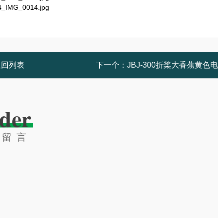
返回列表
下一个：
JBJ-300折桨大香蕉黄色
der
线留言