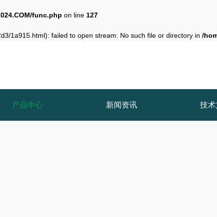
024.COM/func.php
on line
127
3/1a915.html): failed to open stream: No such file or directory in
/ho
产品中心
新闻资讯
技术