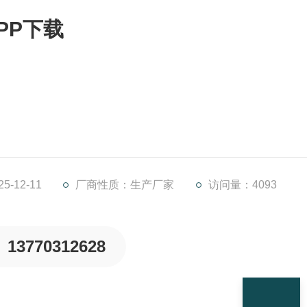
PP下载
锚螺钉（M10*95）与墙壁固定；
50）固定好支架。保证吊钩起吊和污泥香蕉成人APP下载的起吊在
-12-11
厂商性质：生产厂家
访问量：4093
沿导管垂直下滑。泵沿导管滑下并自动与出水管自动耦合。保证
升降1至2次，检查是否灵活
13770312628