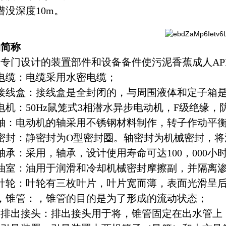
潜没深度
10m
。
构简称
专门设计的装置部件和设备备件使污泥香蕉成人AP
电缆：电缆采用水密电缆；
接线盒：接线盒是全封闭的，与周围液体和定子箱
电机：
50Hz
鼠笼式
3
相潜水异步电动机，
F
级绝缘，
轴：电动机的轴采用不锈钢材料制作，转子作动平
密封：静密封为
O
型密封圈。轴密封为机械密封，将
轴承：采用，轴承，设计使用寿命可达
100
，
000
小
油室：油用于润滑和冷却机械密封摩擦副，并隔离
叶轮：叶轮有三枚叶片，叶片宽而薄，表面光滑呈
，锥管：，锥管的目的是为了形成的流动状态；
、排出接头：排出接头用于将，锥管固定在出水管上