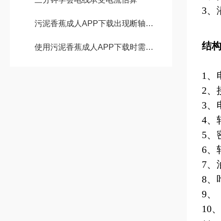
3
、
污泥香蕉成人APP下载出现断轴问题该如何正确处理？
结
使用污泥香蕉成人APP下载时需要注意哪些要点？
1
、
2
、
3
、
4
、
5
、
6
、
7
、
8
、
9
、
10