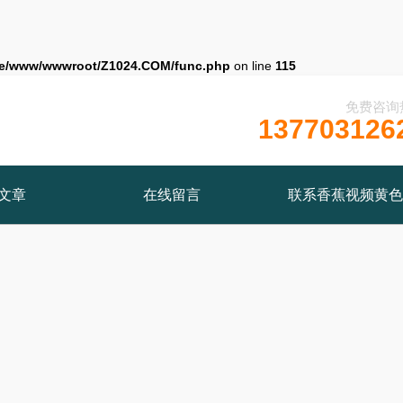
e/www/wwwroot/Z1024.COM/func.php
on line
115
免费咨询
137703126
文章
在线留言
联系香蕉视频黄