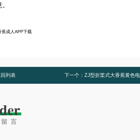
意。
返回列表
下一个：
ZJ型折桨式大香蕉黄色
der
线留言