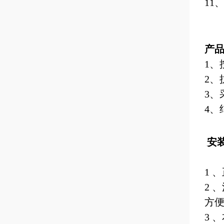
11
产
1
、
2
、
3
、
4
、
安
1
、
2
、
方
3
、