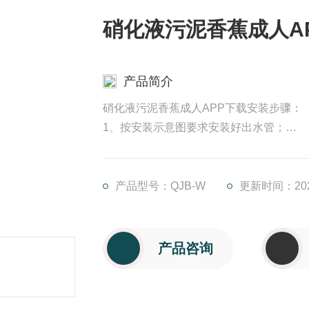
硝化液污泥香蕉成人A
产品简介
硝化液污泥香蕉成人APP下载安装步骤：
1、按安装示意图要求安装好出水管；
2、装上两根导管和支承块，支承块用I型胀
3、安装支架，用I型胀锚螺钉（M20*1
直线上。
产品型号：QJB-W
更新时间：2025
将污泥香蕉成人APP下载水平吊起，并
管的法兰在导向处与出水管处于正确位置。
产品咨询