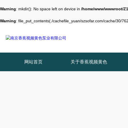
Warning
: mkdir(): No space left on device in
/home/www/wwwroot/Z1
Warning
: file_put_contents(./cachefile_yuan/szsofar.com/cache/30/7621
网站首页
关于香蕉视频黄色