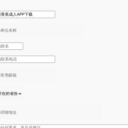
：
：
：
：
：
：