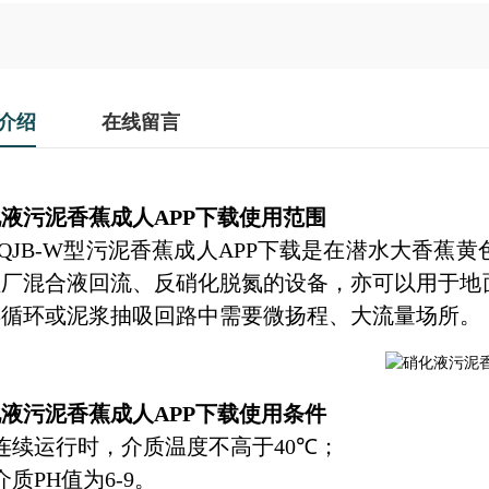
介绍
在线留言
液污泥香蕉成人APP下载
使用范围
B-W
型污泥香蕉成人APP下载是在潜水大香蕉
理厂混合液回流、反硝化脱氮的设备，亦可以用于地
再循环或泥浆抽吸回路中需要微扬程、大流量场所。
液污泥香蕉成人APP下载
使用条件
连续运行时，介质温度不高于
40
℃
；
介质
PH
值为
6-9
。