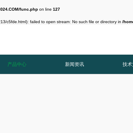
024.COM/func.php
on line
127
3/c5fde.html): failed to open stream: No such file or directory in
/hom
产品中心
新闻资讯
技术