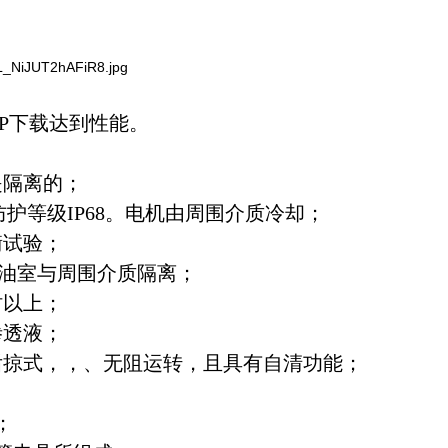
P下载达到性能。
是隔离的；
防护等级
IP68
。电机由周围介质冷却；
衡试验；
油室与周围介质隔离；
时以上；
渗透液；
后掠式，，、无阻运转，且具有自清功能；
；