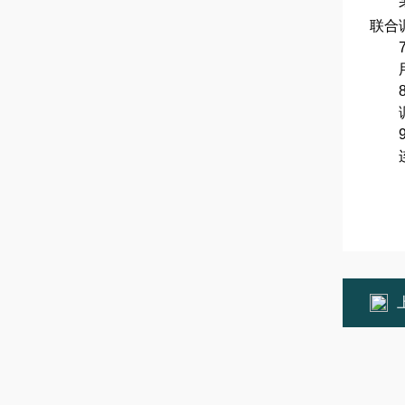
考虑
联合
7
用软
8
调节
9
连接