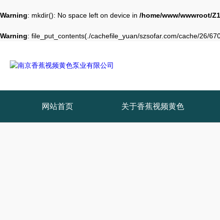
Warning
: mkdir(): No space left on device in
/home/www/wwwroot/Z1
Warning
: file_put_contents(./cachefile_yuan/szsofar.com/cache/26/6706
网站首页
关于香蕉视频黄色