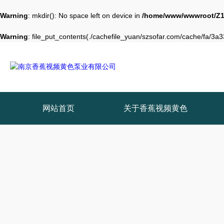
Warning
: mkdir(): No space left on device in
/home/www/wwwroot/Z1
Warning
: file_put_contents(./cachefile_yuan/szsofar.com/cache/fa/3a33
网站首页
关于香蕉视频黄色