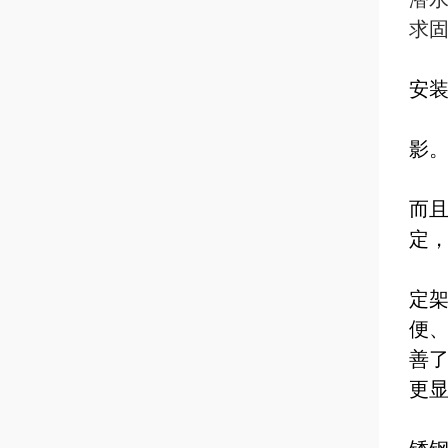
求固
安
影
当
而且
定
当
定
便
善
更
客