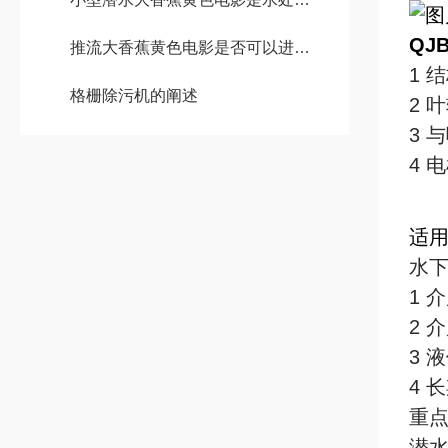
QJ
推流大香蕉黄色电影是否可以进行定制设计以满足特殊生产需求?
1 
格栅除污机的阐述
2 
3 
4 
适
水
1 
2 
3 
4 
重
潜