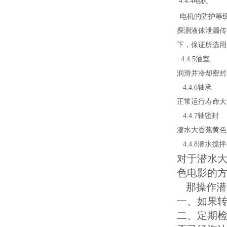
4.4.4电机
电机的防护等级为
探测液体泄漏传感
下，保证
4.4.5油室
润滑并冷却密封装
4.4.6轴承
正常运行寿命大于1
4.4.7轴密封
潜水大香蕉黄色电
4.4.8潜水
对于潜水大
色电影的方法
那操作潜水
一、如
二、定