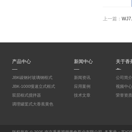
上一篇：
WJ7
产品中心
新闻中心
关于香
色
JBK碳钢衬玻璃钢框式
新闻资讯
公司简
大香蕉黄色电影
JBK-1000慢速立式框式
应用案例
视频中
大香蕉黄色电影
双层框式搅拌器
技术文章
荣誉资
调理罐桨式大香蕉黄色
电影
版权所有 © 2025 南京香蕉视频黄色泵业有限公司
备案号：苏IC