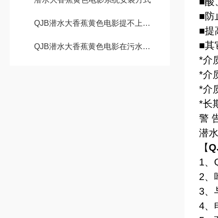
■酸
■
QJB潜水大香蕉黄色电影提不上来后的紧急处理方法
■提
■其
QJB潜水大香蕉黄色电影在污水处理的选型要点
*介
*介
*介
*长
警 
潜
【
Q
1、
2
3
4、