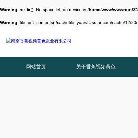
Warning
: mkdir(): No space left on device in
/home/www/wwwroot/Z1
Warning
: file_put_contents(./cachefile_yuan/szsofar.com/cache/12/20eb
网站首页
关于香蕉视频黄色