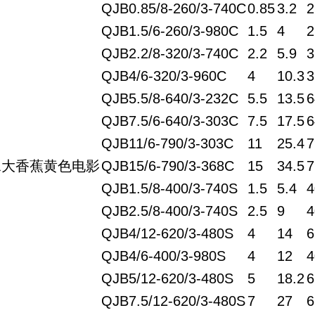
QJB0.85/8-260/3-740C
0.85
3.2
2
QJB1.5/6-260/3-980C
1.5
4
2
QJB2.2/8-320/3-740C
2.2
5.9
3
QJB4/6-320/3-960C
4
10.3
3
QJB5.5/8-640/3-232C
5.5
13.5
6
QJB7.5/6-640/3-303C
7.5
17.5
6
QJB11/6-790/3-303C
11
25.4
7
水大香蕉黄色电影
QJB15/6-790/3-368C
15
34.5
7
QJB1.5/8-400/3-740S
1.5
5.4
4
QJB2.5/8-400/3-740S
2.5
9
4
QJB4/12-620/3-480S
4
14
6
QJB4/6-400/3-980S
4
12
4
QJB5/12-620/3-480S
5
18.2
6
QJB7.5/12-620/3-480S
7
27
6