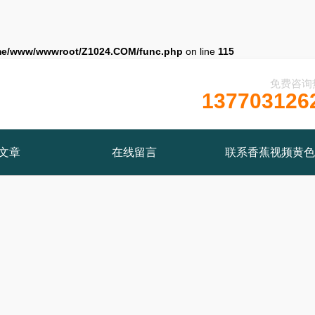
me/www/wwwroot/Z1024.COM/func.php
on line
115
免费咨询
137703126
文章
在线留言
联系香蕉视频黄