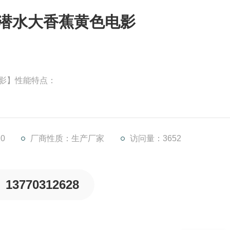
3-980潜水大香蕉黄色电影
黄色电影】性能特点：
操作维护简单、安装检修方便、使用寿命长；
高，后掠式叶片具有自洁功能可防杂物缠绕、堵塞；
降低，充氧量明显提高，防止沉淀；
0
厂商性质：生产厂家
访问量：3652
68；
所有外露紧固件均
13770312628