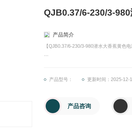
QJB0.37/6-230/
产品简介
【QJB0.37/6-230/3-980潜水大香蕉
1、QJB型潜水大香蕉黄色电影结构紧凑
2、叶轮具有的水力设计结构，工作效率
3、与曝气系统混合使用可使能耗大幅度
产品型号：
更新时间：2025-12-1
4、电机绕组绝缘等级为级，防护等级为IP
5、两道机械密封材质为碳化钨-碳化钨。
产品咨询