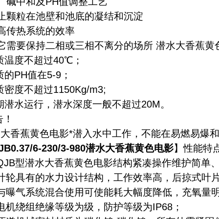
、碱中和及PH值调整工艺
防止颗粒在池壁和池底的凝结和沉淀
高传热系统的效率
它需要保持二相或三相不离分的场所 潜水大香蕉黄
质温度不超过40℃；
质的PH值在5-9；
质密度不超过1150Kg/m3;
期潜水运行，潜水深度一般不超过20M。
告！
水大香蕉黄色电影*潜入水中工作，不能在易燃易爆
JB0.37/6-230/3-980潜水大香蕉黄色电影
】性能特
QJB型潜水大香蕉黄色电影结构紧凑操作维护简单
、叶轮具有的水力设计结构，工作效率高，后掠式叶
、与曝气系统混合使用可使能耗大幅度降低，充氧量
电机绕组绝缘等级为级，防护等级为IP68；