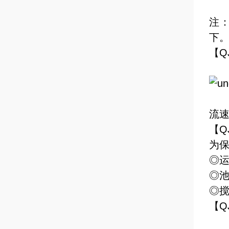
注：
下
【Q
流速
【Q
为
◎
◎
◎
【Q