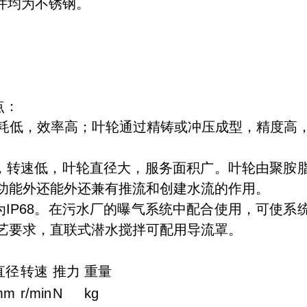
件均为不锈钢。
点：
耗低，效率高；叶轮通过精铸或冲压成型，精度高
，转速低，叶轮直径大，服务面积广。叶轮由聚胺
功能外还能外还兼有推流和创建水流的作用。
IP68。在污水厂的曝气系统中配合使用，可使系
艺要求，直联式潜水搅拌可配用导流罩。
直径
转速
推力
重量
mm
r/min
N
kg