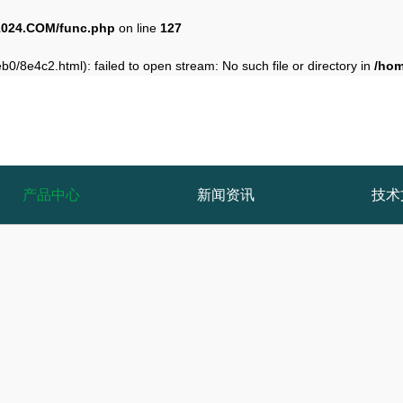
024.COM/func.php
on line
127
0/8e4c2.html): failed to open stream: No such file or directory in
/ho
产品中心
新闻资讯
技术