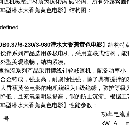
两道机械密封材质为碳化钨-碳化钨。所有外露紧固
JB型潜水大香蕉黄色电影】结构图：
JB0.37/6-230/3-980潜水大香蕉黄色电影
】结构特
合搅拌系列产品选用多极电机，采用直联式结构，能
，外型美观流畅，结构紧凑。
速推流系列产品采用摆线针轮减速机，配备功率小
铝合金铸成，强度高，耐腐蚀性强，除了具有搅拌的
大香蕉黄色电影的电机绕组为F级绝缘，防护等级为
大降低，且充氧量明显提高，能的防止沉淀。根据工
JB型潜水大香蕉黄色电影】性能参数：
功率
电流
 号
kW
A