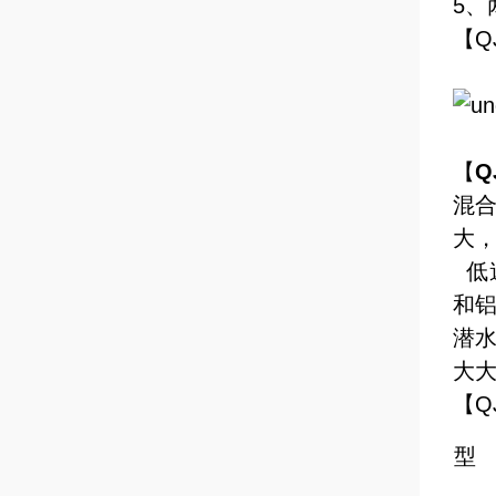
5、
【Q
【
Q
混
大
低
和
潜水
大
【Q
型