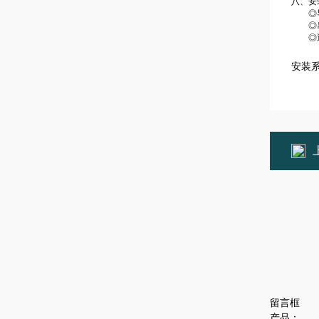
八、安
◎导
◎吊钩
◎通过
安装系
留言框
产品：