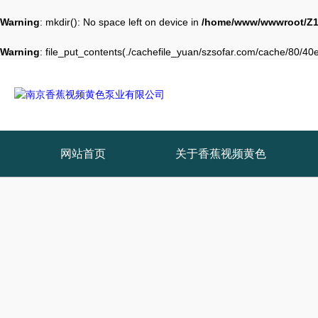
Warning
: mkdir(): No space left on device in
/home/www/wwwroot/Z1
Warning
: file_put_contents(./cachefile_yuan/szsofar.com/cache/80/40e6
网站首页
关于香蕉视频黄色