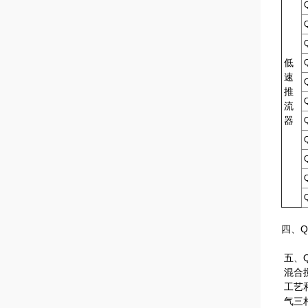
低
速
推
流
器
四、
五、
混合
工艺
气三