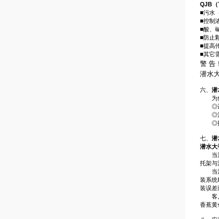
QJB
■污水
■控制
■酸、
■防止
■提高
■其它
警 告
潜水
六、
潜
为保证
◎运
◎池
◎搅拌
七、
潜
潜水大
当池深
托架与
当池深
装系统
装误差
客户定
香蕉黄