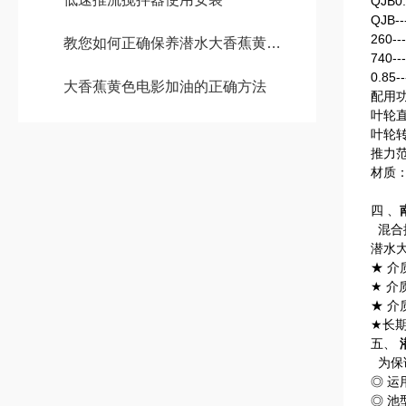
QJB0.
QJB
260-
教您如何正确保养潜水大香蕉黄色电影
740-
0.85
大香蕉黄色电影加油的正确方法
配用功
叶轮直
叶轮转速
推力范
材质
四 、
混合
潜水
★ 介
★ 介
★ 介
★长
五、
为保
◎ 
◎ 