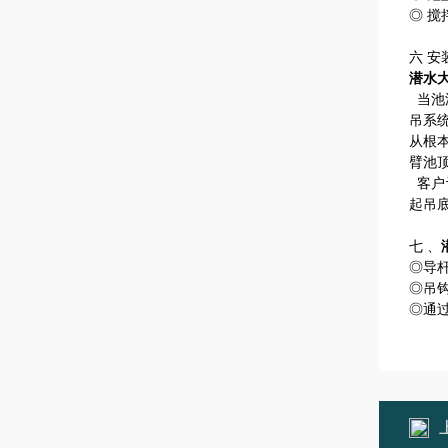
◎ 
六 安
潜水
当池
吊系
从根
臂池
客户
起吊
七 、
◎导
◎吊钩
◎通