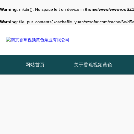
Warning
: mkdir(): No space left on device in
/home/www/wwwroot/Z1
Warning
: file_put_contents(./cachefile_yuan/szsofar.com/cache/6e/d5ad
网站首页
关于香蕉视频黄色