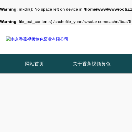
Warning
: mkdir(): No space left on device in
/home/www/wwwroot/Z1
Warning
: file_put_contents(./cachefile_yuan/szsofar.com/cache/fb/a797
网站首页
关于香蕉视频黄色