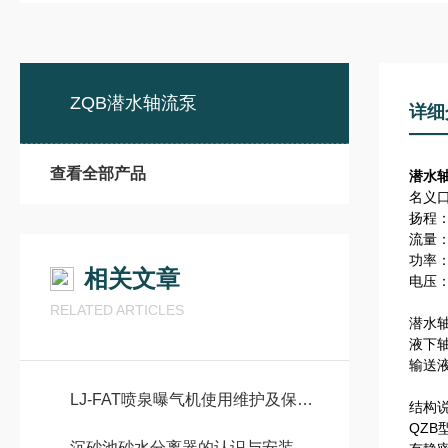
ZQB潜水轴流泵
详细
查看全部产品
潜水
名义口
扬程：1
流量：
功率：
相关文章
电压：
RELATED ARTICLES
潜水
液下
输送液
LJ-FAT喷泉曝气机使用维护及保养说明
结构
QZ
沉砂池砂水分离器的认识与安装注意事项