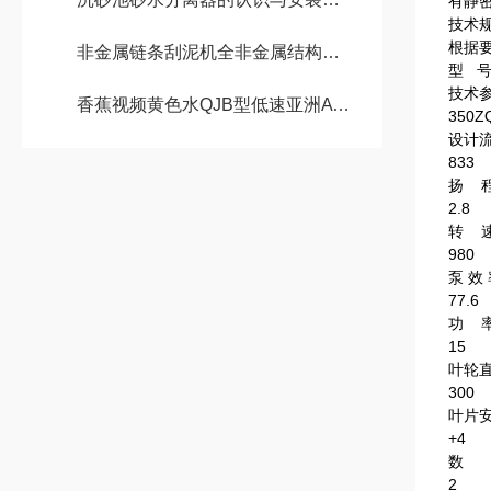
有静
技术
根据
非金属链条刮泥机全非金属结构，能解决设备在腐蚀性环境下的锈蚀难题
型 
技术
香蕉视频黄色水QJB型低速亚洲AV色香蕉一区二区三区在SBR池中的应用方法
350Z
设计流
833
扬 
2.8
转 速
980
泵 效
77.6
功 
15
叶轮
300
叶片安
+4
数 
2